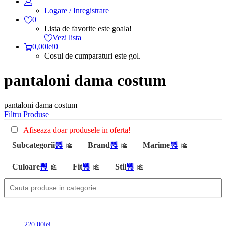
Logare / Inregistrare
0
Lista de favorite este goala!
Vezi lista
0,00
lei
0
Cosul de cumparaturi este gol.
pantaloni dama costum
pantaloni dama costum
Filtru Produse
Afiseaza doar produsele in oferta!
Subcategorii
Brand
Marime
Culoare
Fit
Stil
220,00
lei