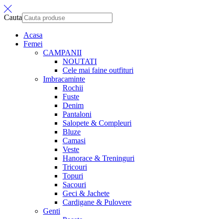
Cauta
Acasa
Femei
CAMPANII
NOUTATI
Cele mai faine outfituri
Imbracaminte
Rochii
Fuste
Denim
Pantaloni
Salopete & Compleuri
Bluze
Camasi
Veste
Hanorace & Treninguri
Tricouri
Topuri
Sacouri
Geci & Jachete
Cardigane & Pulovere
Genti