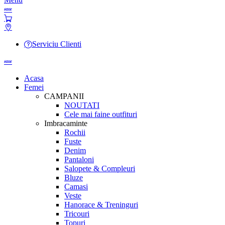
Serviciu Clienti
Acasa
Femei
CAMPANII
NOUTATI
Cele mai faine outfituri
Imbracaminte
Rochii
Fuste
Denim
Pantaloni
Salopete & Compleuri
Bluze
Camasi
Veste
Hanorace & Treninguri
Tricouri
Topuri