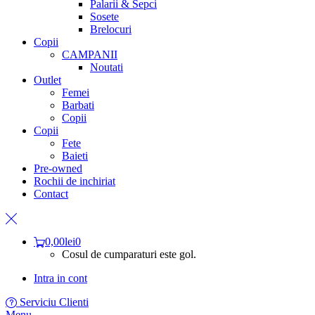
Palarii & Sepci
Sosete
Brelocuri
Copii
CAMPANII
Noutati
Outlet
Femei
Barbati
Copii
Copii
Fete
Baieti
Pre-owned
Rochii de inchiriat
Contact
0,00
lei
0
Cosul de cumparaturi este gol.
Intra in cont
Serviciu Clienti
Menu