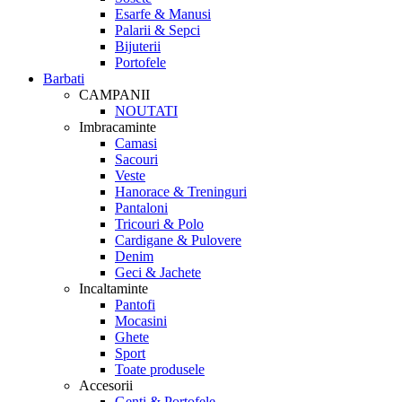
Esarfe & Manusi
Palarii & Sepci
Bijuterii
Portofele
Barbati
CAMPANII
NOUTATI
Imbracaminte
Camasi
Sacouri
Veste
Hanorace & Treninguri
Pantaloni
Tricouri & Polo
Cardigane & Pulovere
Denim
Geci & Jachete
Incaltaminte
Pantofi
Mocasini
Ghete
Sport
Toate produsele
Accesorii
Genti & Portofele