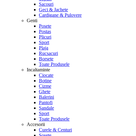
Sacouri
Geci & Jachete
Cardigane & Pulovere
Genti
Posete
Postas
Plicuri
Sport
Plaja
Rucsacuri
Borsete
Toate Produsele
Incaltaminte
Ciocate
Botine
Cizme
Ghete
Balerini
Pantofi
Sandale
Sport
Toate Produsele
Accesorii
Curele & Centuri
Sosete