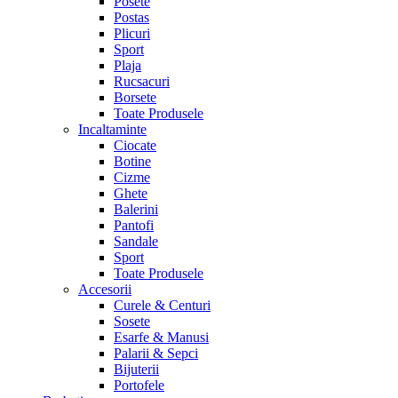
Posete
Postas
Plicuri
Sport
Plaja
Rucsacuri
Borsete
Toate Produsele
Incaltaminte
Ciocate
Botine
Cizme
Ghete
Balerini
Pantofi
Sandale
Sport
Toate Produsele
Accesorii
Curele & Centuri
Sosete
Esarfe & Manusi
Palarii & Sepci
Bijuterii
Portofele