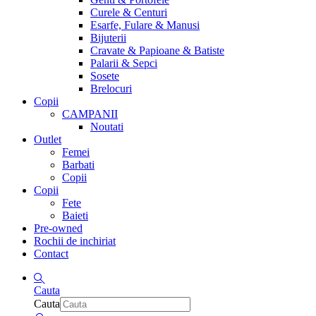
Curele & Centuri
Esarfe, Fulare & Manusi
Bijuterii
Cravate & Papioane & Batiste
Palarii & Sepci
Sosete
Brelocuri
Copii
CAMPANII
Noutati
Outlet
Femei
Barbati
Copii
Copii
Fete
Baieti
Pre-owned
Rochii de inchiriat
Contact
Cauta
Cauta