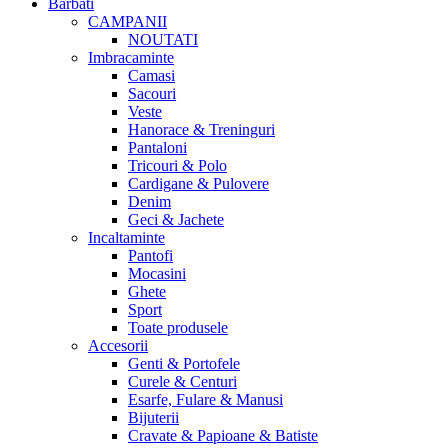
Barbati
CAMPANII
NOUTATI
Imbracaminte
Camasi
Sacouri
Veste
Hanorace & Treninguri
Pantaloni
Tricouri & Polo
Cardigane & Pulovere
Denim
Geci & Jachete
Incaltaminte
Pantofi
Mocasini
Ghete
Sport
Toate produsele
Accesorii
Genti & Portofele
Curele & Centuri
Esarfe, Fulare & Manusi
Bijuterii
Cravate & Papioane & Batiste