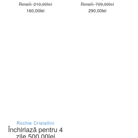
Retail:
210,00
lei
Retail:
709,00
lei
160,00
lei
290,00
lei
Rochie Cristallini
Închiriază pentru 4
zile
500,00
lei