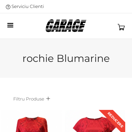
Serviciu Clienti
rochie Blumarine
Filtru Produse
REDUCERE
Afiseaza doar produsele in oferta!
Subcategorii