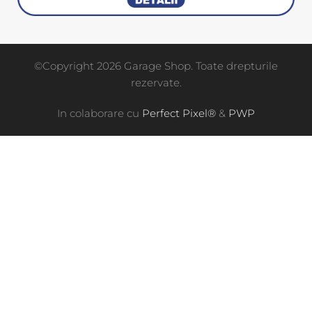
©Copyright 2026 Garage Shop. Toate drepturile
rezervate.
In colaborare cu
Perfect Pixel®
&
PWP