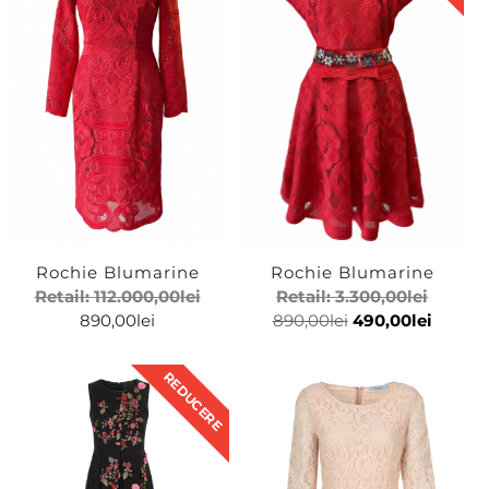
Outlet
Haine pentru femei
Brand
Blumarine
Rochie Blumarine
Rochie Blumarine
Retail:
112.000,00
lei
Retail:
3.300,00
lei
890,00
lei
890,00
lei
490,00
lei
Marime
REDUCERE
38
M