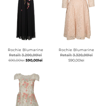
42 (IT)
44 (IT)
Culoare
Rochie Blumarine
Rochie Blumarine
Alb
Retail:
3.200,00
lei
Retail:
3.320,00
lei
690,00
lei
590,00
lei
590,00
lei
Negru
Rosu
Roz
Fit