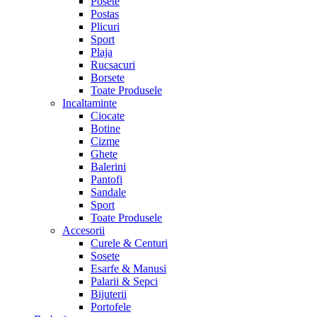
Posete
Postas
Plicuri
Sport
Plaja
Rucsacuri
Borsete
Toate Produsele
Incaltaminte
Ciocate
Botine
Cizme
Ghete
Balerini
Pantofi
Sandale
Sport
Toate Produsele
Accesorii
Curele & Centuri
Sosete
Esarfe & Manusi
Palarii & Sepci
Bijuterii
Portofele