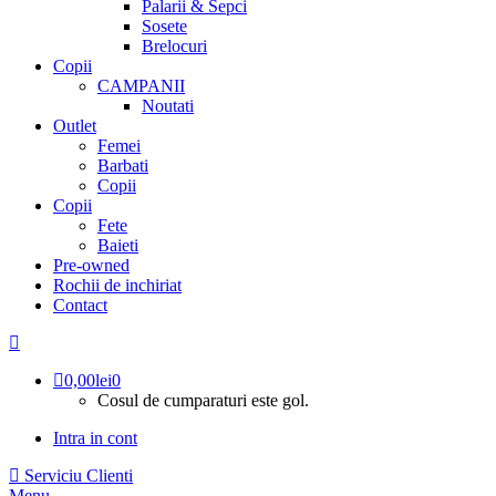
Palarii & Sepci
Sosete
Brelocuri
Copii
CAMPANII
Noutati
Outlet
Femei
Barbati
Copii
Copii
Fete
Baieti
Pre-owned
Rochii de inchiriat
Contact
0,00
lei
0
Cosul de cumparaturi este gol.
Intra in cont
Serviciu Clienti
Menu