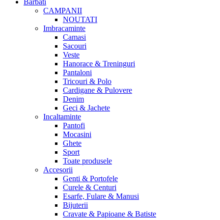
Barbati
CAMPANII
NOUTATI
Imbracaminte
Camasi
Sacouri
Veste
Hanorace & Treninguri
Pantaloni
Tricouri & Polo
Cardigane & Pulovere
Denim
Geci & Jachete
Incaltaminte
Pantofi
Mocasini
Ghete
Sport
Toate produsele
Accesorii
Genti & Portofele
Curele & Centuri
Esarfe, Fulare & Manusi
Bijuterii
Cravate & Papioane & Batiste