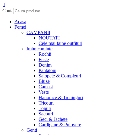
Cauta
Acasa
Femei
CAMPANII
NOUTATI
Cele mai faine outfituri
Imbracaminte
Rochii
Fuste
Denim
Pantaloni
Salopete & Compleuri
Bluze
Camasi
Veste
Hanorace & Treninguri
Tricouri
Topuri
Sacouri
Geci & Jachete
Cardigane & Pulovere
Genti