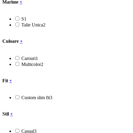
Marime
+
S
1
Talie Unica
2
Culoare
+
Carouri
1
Multicolor
2
Fit
+
Custom slim fit
3
Stil
+
Casual
3