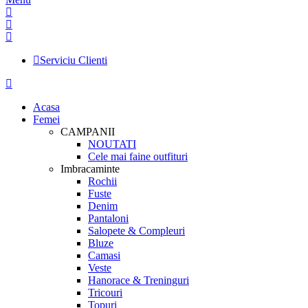
Serviciu Clienti
Acasa
Femei
CAMPANII
NOUTATI
Cele mai faine outfituri
Imbracaminte
Rochii
Fuste
Denim
Pantaloni
Salopete & Compleuri
Bluze
Camasi
Veste
Hanorace & Treninguri
Tricouri
Topuri