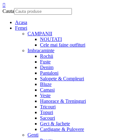
Cauta
Acasa
Femei
CAMPANII
NOUTATI
Cele mai faine outfituri
Imbracaminte
Rochii
Fuste
Denim
Pantaloni
Salopete & Compleuri
Bluze
Camasi
Veste
Hanorace & Treninguri
Tricouri
Topuri
Sacouri
Geci & Jachete
Cardigane & Pulovere
Genti