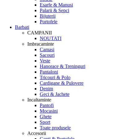
Esarfe & Manusi
Palarii & Sepci
Bijuterii
Portofele
Barbati
CAMPANII
NOUTATI
Imbracaminte
Camasi
Sacouri
Veste
Hanorace & Treninguri
Pantaloni
Tricouri & Polo
Cardigane & Pulovere
Denim
Geci & Jachete
Incaltaminte
Pantofi
Mocasini
Ghete
Sport
Toate produsele
Accesorii
Genti & Portofele