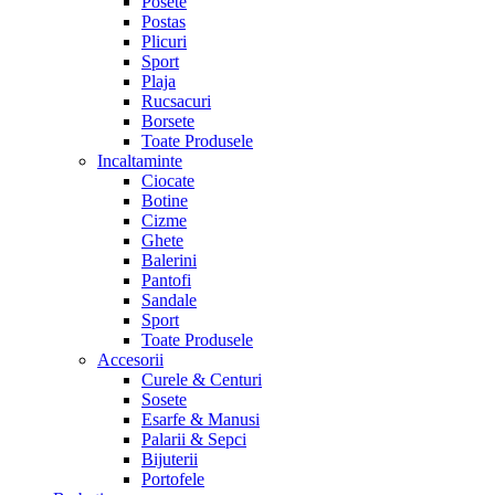
Posete
Postas
Plicuri
Sport
Plaja
Rucsacuri
Borsete
Toate Produsele
Incaltaminte
Ciocate
Botine
Cizme
Ghete
Balerini
Pantofi
Sandale
Sport
Toate Produsele
Accesorii
Curele & Centuri
Sosete
Esarfe & Manusi
Palarii & Sepci
Bijuterii
Portofele