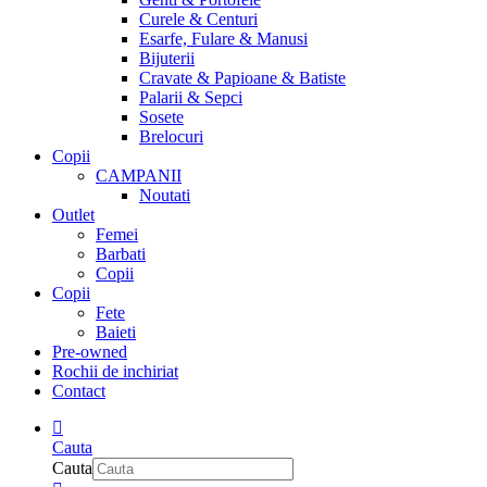
Curele & Centuri
Esarfe, Fulare & Manusi
Bijuterii
Cravate & Papioane & Batiste
Palarii & Sepci
Sosete
Brelocuri
Copii
CAMPANII
Noutati
Outlet
Femei
Barbati
Copii
Copii
Fete
Baieti
Pre-owned
Rochii de inchiriat
Contact
Cauta
Cauta