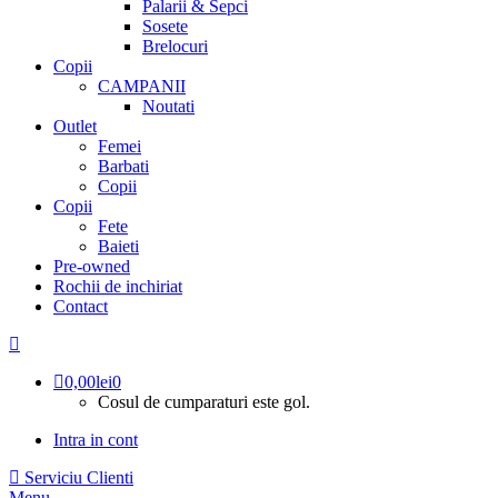
Palarii & Sepci
Sosete
Brelocuri
Copii
CAMPANII
Noutati
Outlet
Femei
Barbati
Copii
Copii
Fete
Baieti
Pre-owned
Rochii de inchiriat
Contact
0,00
lei
0
Cosul de cumparaturi este gol.
Intra in cont
Serviciu Clienti
Menu