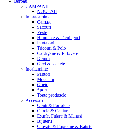
Barbati
CAMPANII
NOUTATI
Imbracaminte
Camasi
Sacouri
Veste
Hanorace & Treninguri
Pantaloni
Tricouri & Polo
Cardigane & Pulovere
Denim
Geci & Jachete
Incaltaminte
Pantofi
Mocasini
Ghete
Sport
Toate produsele
Accesorii
Genti & Portofele
Curele & Centuri
Esarfe, Fulare & Manusi
Bijuterii
Cravate & Papioane & Batiste