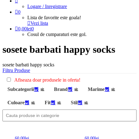
Logare / Inregistrare
0
Lista de favorite este goala!
Vezi lista
0,00
lei
0
Cosul de cumparaturi este gol.
sosete barbati happy socks
sosete barbati happy socks
Filtru Produse
Afiseaza doar produsele in oferta!
Subcategorii
Brand
Marime
Culoare
Fit
Stil
60,00
lei
60,00
lei