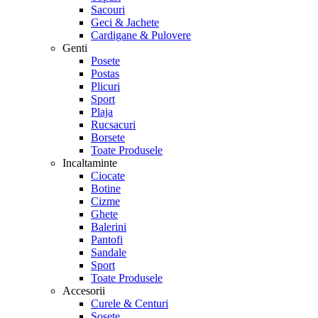
Sacouri
Geci & Jachete
Cardigane & Pulovere
Genti
Posete
Postas
Plicuri
Sport
Plaja
Rucsacuri
Borsete
Toate Produsele
Incaltaminte
Ciocate
Botine
Cizme
Ghete
Balerini
Pantofi
Sandale
Sport
Toate Produsele
Accesorii
Curele & Centuri
Sosete