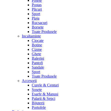
Posete
Postas
Plicuri
Sport
Plaja
Rucsacuri
Borsete
Toate Produsele
Incaltaminte
Ciocate
Botine
Cizme
Ghete
Balerini
Pantofi
Sandale
Sport
Toate Produsele
Accesorii
Curele & Centuri
Sosete
Esarfe & Manusi
Palarii & Sepci
Bijuterii
Portofele