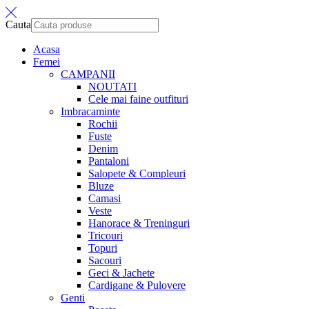
Cauta
Acasa
Femei
CAMPANII
NOUTATI
Cele mai faine outfituri
Imbracaminte
Rochii
Fuste
Denim
Pantaloni
Salopete & Compleuri
Bluze
Camasi
Veste
Hanorace & Treninguri
Tricouri
Topuri
Sacouri
Geci & Jachete
Cardigane & Pulovere
Genti