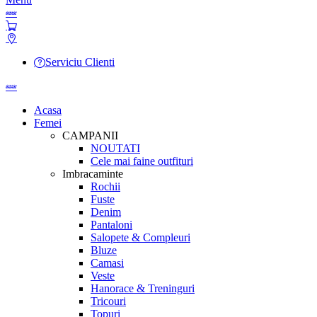
Serviciu Clienti
Acasa
Femei
CAMPANII
NOUTATI
Cele mai faine outfituri
Imbracaminte
Rochii
Fuste
Denim
Pantaloni
Salopete & Compleuri
Bluze
Camasi
Veste
Hanorace & Treninguri
Tricouri
Topuri