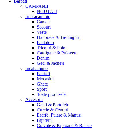
Barbati
CAMPANII
NOUTATI
Imbracaminte
Camasi
Sacouri
Veste
Hanorace & Treninguri
Pantaloni
Tricouri & Polo
Cardigane & Pulovere
Denim
Geci & Jachete
Incaltaminte
Pantofi
Mocasini
Ghete
Sport
Toate produsele
Accesorii
Genti & Portofele
Curele & Centuri
Esarfe, Fulare & Manusi
Bijuterii
Cravate & Papioane & Batiste