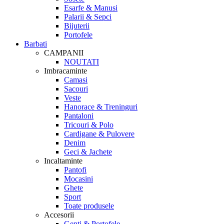
Esarfe & Manusi
Palarii & Sepci
Bijuterii
Portofele
Barbati
CAMPANII
NOUTATI
Imbracaminte
Camasi
Sacouri
Veste
Hanorace & Treninguri
Pantaloni
Tricouri & Polo
Cardigane & Pulovere
Denim
Geci & Jachete
Incaltaminte
Pantofi
Mocasini
Ghete
Sport
Toate produsele
Accesorii
Genti & Portofele