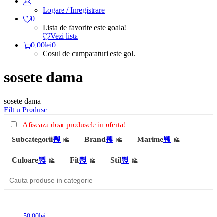
Logare / Inregistrare
0
Lista de favorite este goala!
Vezi lista
0,00
lei
0
Cosul de cumparaturi este gol.
sosete dama
sosete dama
Filtru Produse
Afiseaza doar produsele in oferta!
Subcategorii
Brand
Marime
Culoare
Fit
Stil
50,00
lei