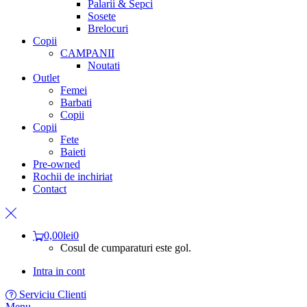
Palarii & Sepci
Sosete
Brelocuri
Copii
CAMPANII
Noutati
Outlet
Femei
Barbati
Copii
Copii
Fete
Baieti
Pre-owned
Rochii de inchiriat
Contact
0,00
lei
0
Cosul de cumparaturi este gol.
Intra in cont
Serviciu Clienti
Menu