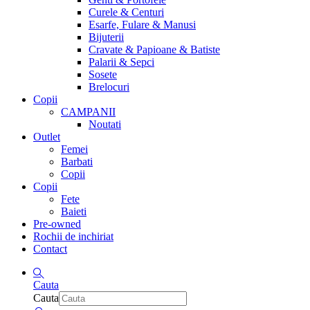
Curele & Centuri
Esarfe, Fulare & Manusi
Bijuterii
Cravate & Papioane & Batiste
Palarii & Sepci
Sosete
Brelocuri
Copii
CAMPANII
Noutati
Outlet
Femei
Barbati
Copii
Copii
Fete
Baieti
Pre-owned
Rochii de inchiriat
Contact
Cauta
Cauta