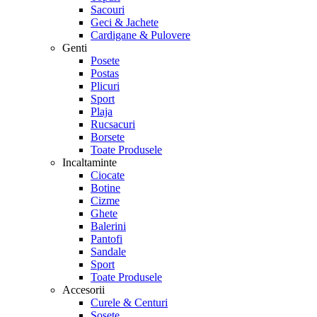
Sacouri
Geci & Jachete
Cardigane & Pulovere
Genti
Posete
Postas
Plicuri
Sport
Plaja
Rucsacuri
Borsete
Toate Produsele
Incaltaminte
Ciocate
Botine
Cizme
Ghete
Balerini
Pantofi
Sandale
Sport
Toate Produsele
Accesorii
Curele & Centuri
Sosete