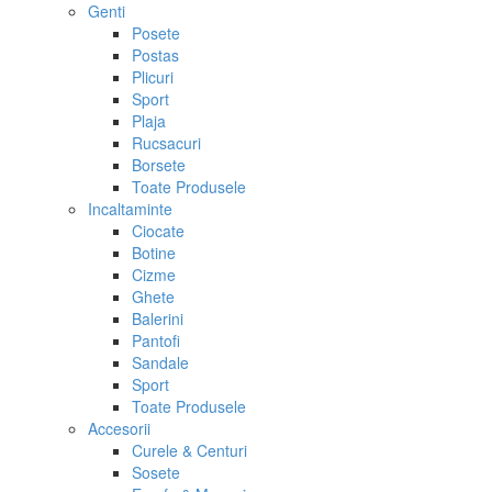
Genti
Posete
Postas
Plicuri
Sport
Plaja
Rucsacuri
Borsete
Toate Produsele
Incaltaminte
Ciocate
Botine
Cizme
Ghete
Balerini
Pantofi
Sandale
Sport
Toate Produsele
Accesorii
Curele & Centuri
Sosete