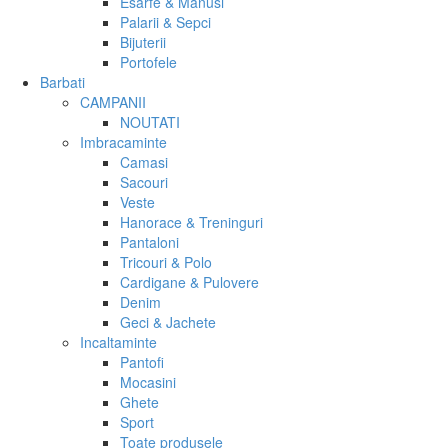
Esarfe & Manusi
Palarii & Sepci
Bijuterii
Portofele
Barbati
CAMPANII
NOUTATI
Imbracaminte
Camasi
Sacouri
Veste
Hanorace & Treninguri
Pantaloni
Tricouri & Polo
Cardigane & Pulovere
Denim
Geci & Jachete
Incaltaminte
Pantofi
Mocasini
Ghete
Sport
Toate produsele