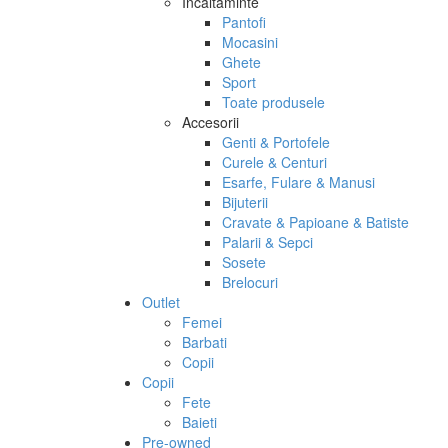
Incaltaminte
Pantofi
Mocasini
Ghete
Sport
Toate produsele
Accesorii
Genti & Portofele
Curele & Centuri
Esarfe, Fulare & Manusi
Bijuterii
Cravate & Papioane & Batiste
Palarii & Sepci
Sosete
Brelocuri
Outlet
Femei
Barbati
Copii
Copii
Fete
Baieti
Pre-owned