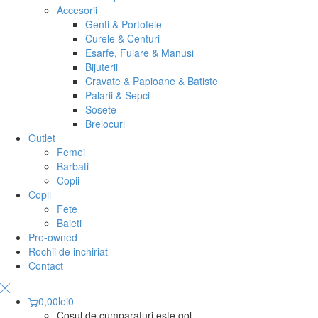
Accesorii
Genti & Portofele
Curele & Centuri
Esarfe, Fulare & Manusi
Bijuterii
Cravate & Papioane & Batiste
Palarii & Sepci
Sosete
Brelocuri
Outlet
Femei
Barbati
Copii
Copii
Fete
Baieti
Pre-owned
Rochii de inchiriat
Contact
0,00
lei
0
Cosul de cumparaturi este gol.