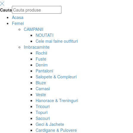
Cauta
Acasa
Femei
CAMPANII
NOUTATI
Cele mai faine outfituri
Imbracaminte
Rochii
Fuste
Denim
Pantaloni
Salopete & Compleuri
Bluze
Camasi
Veste
Hanorace & Treninguri
Tricouri
Topuri
Sacouri
Geci & Jachete
Cardigane & Pulovere