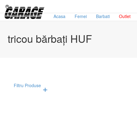
Acasa
Femei
Barbati
Outlet
tricou bărbați HUF
Filtru Produse
Afiseaza doar produsele in oferta!
Subcategorii
Bran
Haine pentru barbati
H