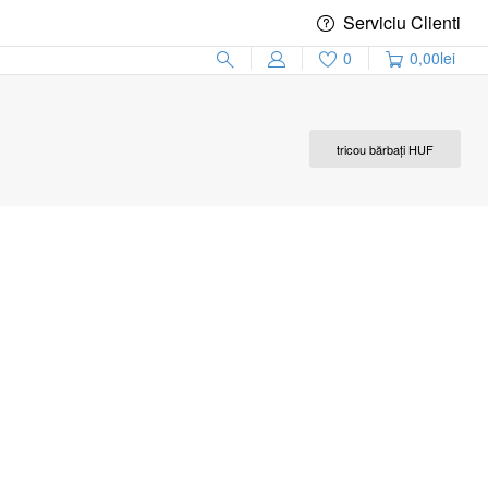
Serviciu Clienti
0
0,00
lei
tricou bărbați HUF