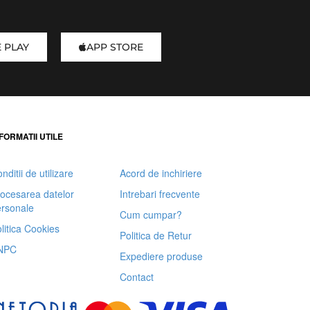
 PLAY
APP STORE
FORMATII UTILE
nditii de utilizare
Acord de inchiriere
ocesarea datelor
Intrebari frecvente
rsonale
Cum cumpar?
litica Cookies
Politica de Retur
NPC
Expediere produse
Contact