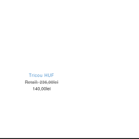
Culoare
Stil
Alb
De
Tricou HUF
Retail:
236,00
lei
140,00
lei