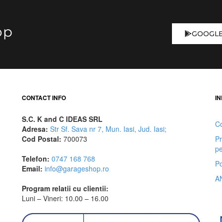
op
GOOGLE
CONTACT INFO
IN
S.C. K and C IDEAS SRL
Co
Adresa:
Str Sf. Sava nr 7, Mun. Iasi, Jud. Iasi;
Cod Postal:
700073
Pr
pe
Telefon:
0747 168 768
Po
Email:
info@garageshop.ro
A
Program relatii cu clientii:
Luni – Vineri: 10.00 – 16.00