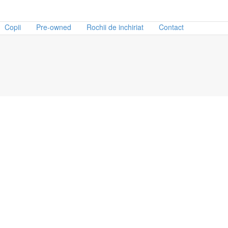
Copii
Pre-owned
Rochii de inchiriat
Contact
d
Marime
UF
S