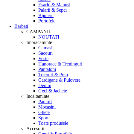
Esarfe & Manusi
Palarii & Sepci
Bijuterii
Portofele
Barbati
CAMPANII
NOUTATI
Imbracaminte
Camasi
Sacouri
Veste
Hanorace & Treninguri
Pantaloni
Tricouri & Polo
Cardigane & Pulovere
Denim
Geci & Jachete
Incaltaminte
Pantofi
Mocasini
Ghete
Sport
Toate produsele
Accesorii
Genti & Portofele