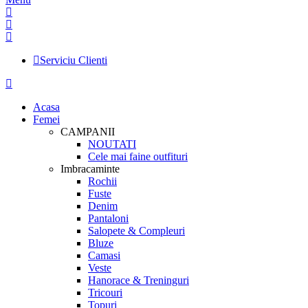
Serviciu Clienti
Acasa
Femei
CAMPANII
NOUTATI
Cele mai faine outfituri
Imbracaminte
Rochii
Fuste
Denim
Pantaloni
Salopete & Compleuri
Bluze
Camasi
Veste
Hanorace & Treninguri
Tricouri
Topuri