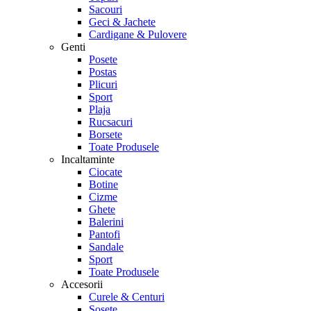
Sacouri
Geci & Jachete
Cardigane & Pulovere
Genti
Posete
Postas
Plicuri
Sport
Plaja
Rucsacuri
Borsete
Toate Produsele
Incaltaminte
Ciocate
Botine
Cizme
Ghete
Balerini
Pantofi
Sandale
Sport
Toate Produsele
Accesorii
Curele & Centuri
Sosete