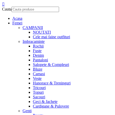
Cauta
Acasa
Femei
CAMPANII
NOUTATI
Cele mai faine outfituri
Imbracaminte
Rochii
Fuste
Denim
Pantaloni
Salopete & Compleuri
Bluze
Camasi
Veste
Hanorace & Treninguri
Tricouri
Topuri
Sacouri
Geci & Jachete
Cardigane & Pulovere
Genti