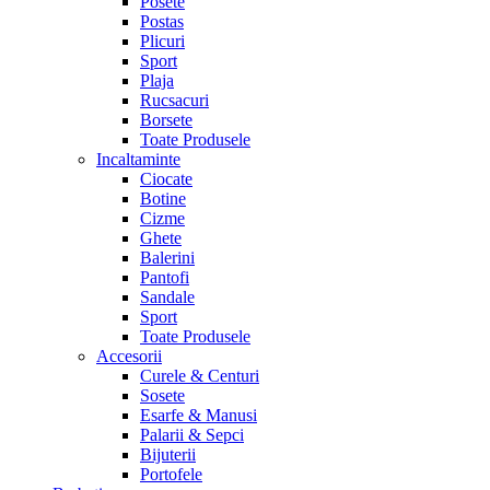
Posete
Postas
Plicuri
Sport
Plaja
Rucsacuri
Borsete
Toate Produsele
Incaltaminte
Ciocate
Botine
Cizme
Ghete
Balerini
Pantofi
Sandale
Sport
Toate Produsele
Accesorii
Curele & Centuri
Sosete
Esarfe & Manusi
Palarii & Sepci
Bijuterii
Portofele