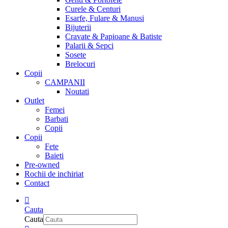
Curele & Centuri
Esarfe, Fulare & Manusi
Bijuterii
Cravate & Papioane & Batiste
Palarii & Sepci
Sosete
Brelocuri
Copii
CAMPANII
Noutati
Outlet
Femei
Barbati
Copii
Copii
Fete
Baieti
Pre-owned
Rochii de inchiriat
Contact
Cauta
Cauta