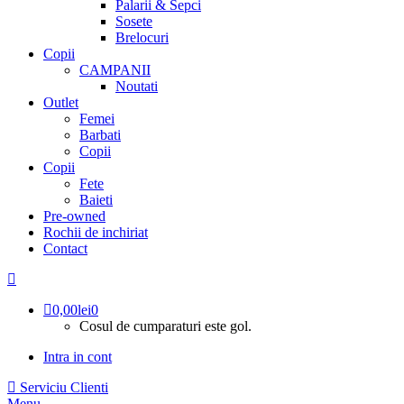
Palarii & Sepci
Sosete
Brelocuri
Copii
CAMPANII
Noutati
Outlet
Femei
Barbati
Copii
Copii
Fete
Baieti
Pre-owned
Rochii de inchiriat
Contact
0,00
lei
0
Cosul de cumparaturi este gol.
Intra in cont
Serviciu Clienti
Menu