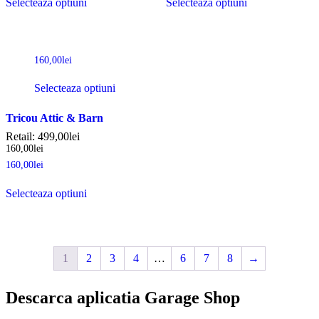
Selecteaza optiuni
Selecteaza optiuni
160,00
lei
Selecteaza optiuni
Tricou Attic & Barn
Retail:
499,00
lei
160,00
lei
160,00
lei
Selecteaza optiuni
1
2
3
4
…
6
7
8
→
Descarca aplicatia Garage Shop