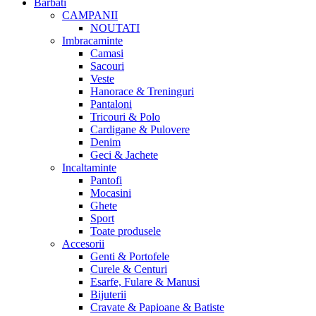
Barbati
CAMPANII
NOUTATI
Imbracaminte
Camasi
Sacouri
Veste
Hanorace & Treninguri
Pantaloni
Tricouri & Polo
Cardigane & Pulovere
Denim
Geci & Jachete
Incaltaminte
Pantofi
Mocasini
Ghete
Sport
Toate produsele
Accesorii
Genti & Portofele
Curele & Centuri
Esarfe, Fulare & Manusi
Bijuterii
Cravate & Papioane & Batiste