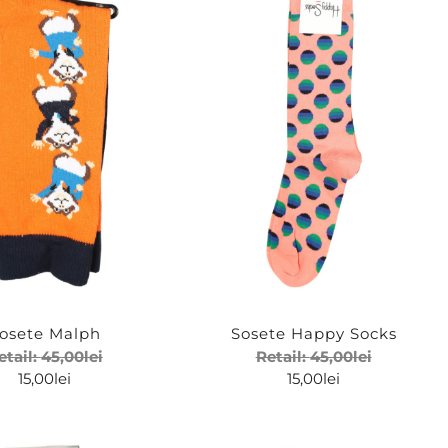
osete Malph
Sosete Happy Socks
etail:
45,00
lei
Retail:
45,00
lei
15,00
lei
15,00
lei