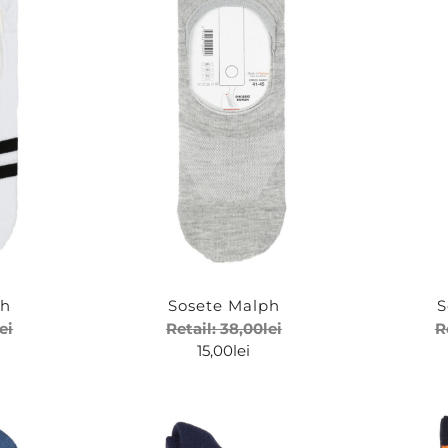
-46
Alb
Albastru
Bleu
-43
Bleumarin
-49
Gri
Multicolor
Negru
ph
Sosete Malph
S
lei
Retail:
38,00
lei
R
15,00
lei