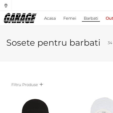
Acasa
Femei
Barbati
Out
Sosete pentru barbati
34
Filtru Produse
Afiseaza doar produsele in oferta!
Brand
Mari