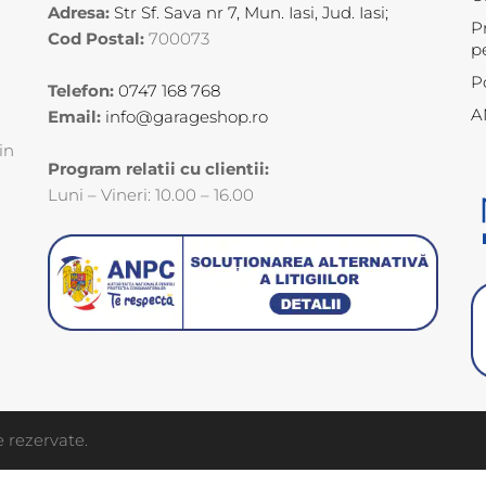
Adresa:
Str Sf. Sava nr 7, Mun. Iasi, Jud. Iasi;
P
Cod Postal:
700073
p
P
Telefon:
0747 168 768
A
Email:
info@garageshop.ro
in
Program relatii cu clientii:
Luni – Vineri: 10.00 – 16.00
 rezervate.