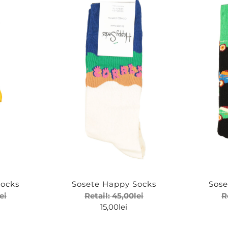
Socks
Sosete Happy Socks
Sose
lei
Retail:
45,00
lei
R
15,00
lei