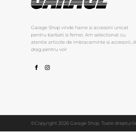
Garage Shop vinde haine si accesorii unicat
pentru barbati si femei. Am selectionat cu
atentie articole de imbracaminte si accesorii, d
drag pentru voi!
©Copyright 2026 Garage Shop. Toate drepturile