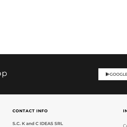
op
GOOGLE
CONTACT INFO
I
S.C. K and C IDEAS SRL
Co