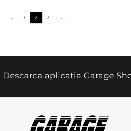
←
1
2
3
→
Descarca aplicatia Garage Sh