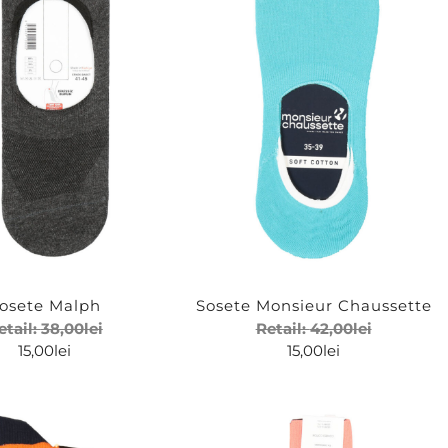
osete Malph
Sosete Monsieur Chaussette
etail:
38,00
lei
Retail:
42,00
lei
15,00
lei
15,00
lei