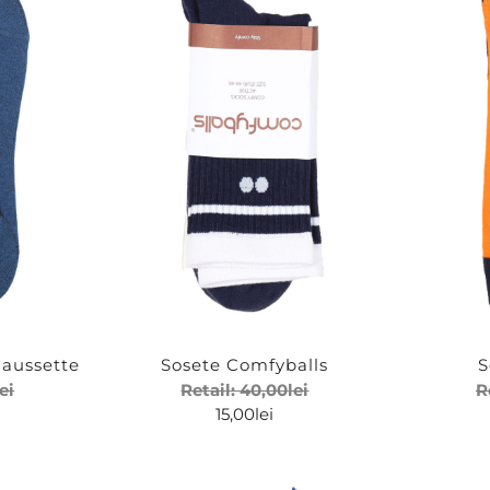
haussette
Sosete Comfyballs
S
lei
Retail:
40,00
lei
R
15,00
lei