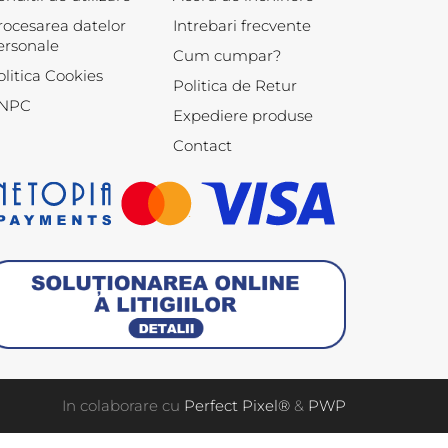
rocesarea datelor
Intrebari frecvente
ersonale
Cum cumpar?
olitica Cookies
Politica de Retur
NPC
Expediere produse
Contact
In colaborare cu
Perfect Pixel®
&
PWP