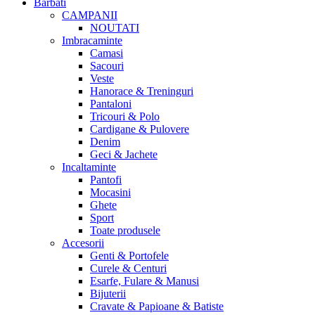
Barbati
CAMPANII
NOUTATI
Imbracaminte
Camasi
Sacouri
Veste
Hanorace & Treninguri
Pantaloni
Tricouri & Polo
Cardigane & Pulovere
Denim
Geci & Jachete
Incaltaminte
Pantofi
Mocasini
Ghete
Sport
Toate produsele
Accesorii
Genti & Portofele
Curele & Centuri
Esarfe, Fulare & Manusi
Bijuterii
Cravate & Papioane & Batiste