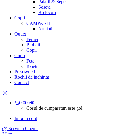
Palarii & Sepci
Sosete
Brelocuri
Copii
CAMPANII
Noutati
Outlet
Femei
Barbati
Copii
Copii
Fete
Baieti
Pre-owned
Rochii de inchiriat
Contact
0,00
lei
0
Cosul de cumparaturi este gol.
Intra in cont
Serviciu Clienti
Menu