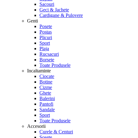
Sacouri
Geci & Jachete
Cardigane & Pulovere
Genti
Posete
Postas
Plicuri
Sport
Plaja
Rucsacuri
Borsete
Toate Produsele
Incaltaminte
Ciocate
Botine
Cizme
Ghete
Balerini
Pantofi
Sandale
Sport
Toate Produsele
Accesorii
Curele & Centuri
Sosete