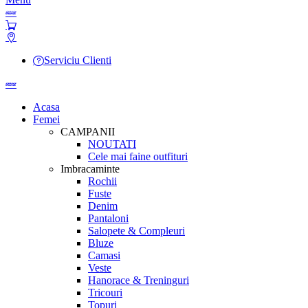
Serviciu Clienti
Acasa
Femei
CAMPANII
NOUTATI
Cele mai faine outfituri
Imbracaminte
Rochii
Fuste
Denim
Pantaloni
Salopete & Compleuri
Bluze
Camasi
Veste
Hanorace & Treninguri
Tricouri
Topuri