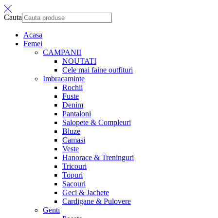
Cauta
Acasa
Femei
CAMPANII
NOUTATI
Cele mai faine outfituri
Imbracaminte
Rochii
Fuste
Denim
Pantaloni
Salopete & Compleuri
Bluze
Camasi
Veste
Hanorace & Treninguri
Tricouri
Topuri
Sacouri
Geci & Jachete
Cardigane & Pulovere
Genti