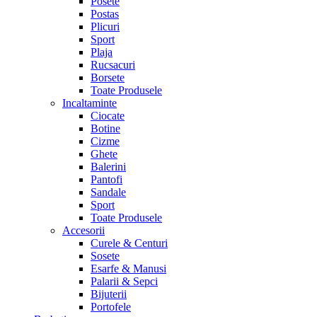
Posete
Postas
Plicuri
Sport
Plaja
Rucsacuri
Borsete
Toate Produsele
Incaltaminte
Ciocate
Botine
Cizme
Ghete
Balerini
Pantofi
Sandale
Sport
Toate Produsele
Accesorii
Curele & Centuri
Sosete
Esarfe & Manusi
Palarii & Sepci
Bijuterii
Portofele