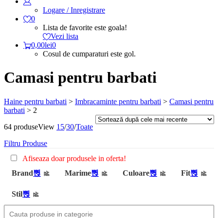
Logare / Inregistrare
0
Lista de favorite este goala!
Vezi lista
0,00
lei
0
Cosul de cumparaturi este gol.
Camasi pentru barbati
Haine pentru barbati
>
Imbracaminte pentru barbati
>
Camasi pentru
barbati
>
2
64 produse
View
15
/
30
/
Toate
Filtru Produse
Afiseaza doar produsele in oferta!
Brand
Marime
Culoare
Fit
Stil