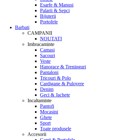
Esarfe & Manusi
Palarii & Sepci
Bijuterii
Portofele
Barbati
CAMPANII
NOUTATI
Imbracaminte
Camasi
Sacouri
Veste
Hanorace & Treninguri
Pantaloni
Tricouri & Polo
Cardigane & Pulovere
Denim
Geci & Jachete
Incaltaminte
Pantofi
Mocasini
Ghete
Sport
Toate produsele
Accesorii
Genti & Portofele