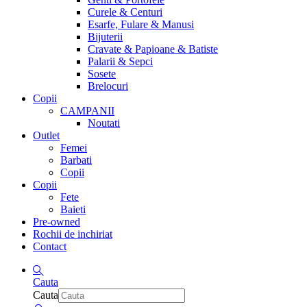
Curele & Centuri
Esarfe, Fulare & Manusi
Bijuterii
Cravate & Papioane & Batiste
Palarii & Sepci
Sosete
Brelocuri
Copii
CAMPANII
Noutati
Outlet
Femei
Barbati
Copii
Copii
Fete
Baieti
Pre-owned
Rochii de inchiriat
Contact
Cauta
Cauta