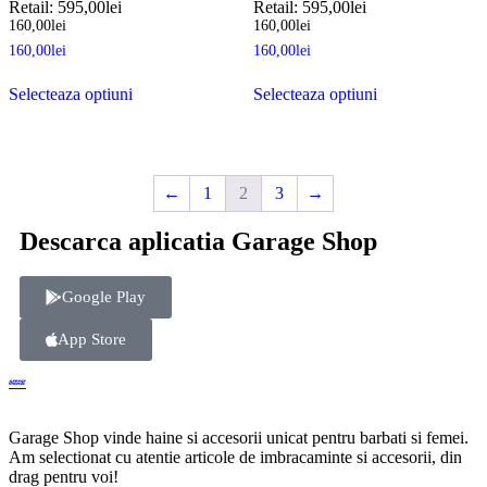
Retail:
595,00
lei
Retail:
595,00
lei
160,00
lei
160,00
lei
160,00
lei
160,00
lei
Selecteaza optiuni
Selecteaza optiuni
←
1
2
3
→
Descarca aplicatia Garage Shop
Google Play
App Store
Garage Shop vinde haine si accesorii unicat pentru barbati si femei.
Am selectionat cu atentie articole de imbracaminte si accesorii, din
drag pentru voi!