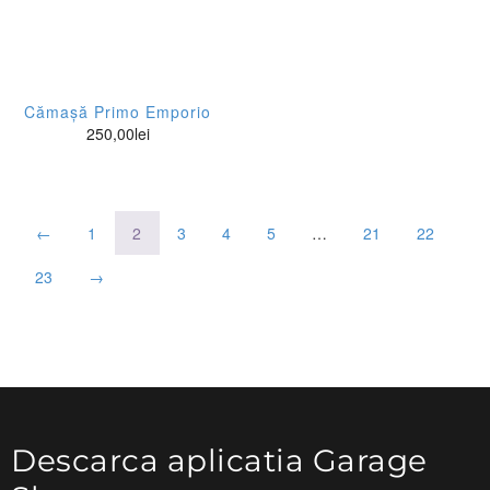
Les Deux
Lumberjack
Cămașă Primo Emporio
Mads Norgaard
250,00
lei
Marcelo Burlon
Mario Morato
←
1
2
3
4
5
…
21
22
Mark-Up
23
→
McGregor
Monsieur Chaussette
Orlebar Brown
Palm Angels
Descarca aplicatia Garage
Pharmacy Industry