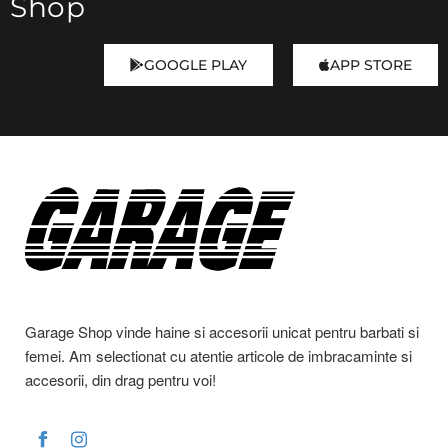
Shop
Polo Ralph Lauren
Primo Emporio
GOOGLE PLAY
APP STORE
Rafaelli
Ramph
Ricco Rossi
Rytual
Saint Barth
Sandro
TAKESHY KUROSAWA
Garage Shop vinde haine si accesorii unicat pentru barbati si
femei. Am selectionat cu atentie articole de imbracaminte si
Taschi
accesorii, din drag pentru voi!
Tiger of Sweden
Ungaro