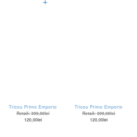
Afiseaza doar produsele in oferta!
Subcategorii
Accesorii pentru barbati
Imbracaminte pentru barbati
Incaltaminte pentru barbati
Brand
Tricou Primo Emporio
Tricou Primo Emporio
Antony Morato
Retail:
399,00
lei
Retail:
399,00
lei
120,00
lei
120,00
lei
Archiles
Armani