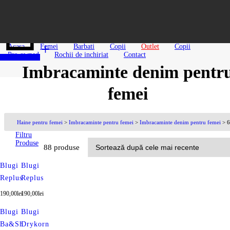
Serviciu Clienti
0
0,00
lei
Acasa
Femei
Barbati
Copii
Outlet
Copii
Pre-owned
Rochii de inchiriat
Contact
Imbracaminte denim pentr
femei
Haine pentru femei
>
Imbracaminte pentru femei
>
Imbracaminte denim pentru femei
>
6
Filtru
Produse
88 produse
Blugi
Blugi
Afiseaza
Replus
Replus
doar
produsele
190,00
lei
190,00
lei
in
oferta!
Blugi
Blugi
Brand
Ba&Sh
Drykorn