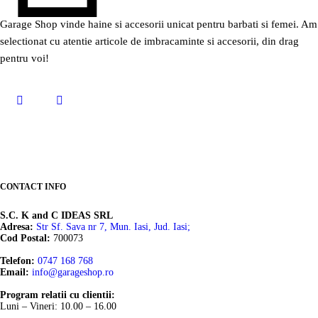
Skinny Fit
Clubbing
Garage Shop vinde haine si accesorii unicat pentru barbati si femei. Am
Slim Fit
Cocktail
selectionat cu atentie articole de imbracaminte si accesorii, din drag
Straight Fit
pentru voi!
Flower-Power
Supradimensionat
Office
Weekend
Street
Barrel
drept
CONTACT INFO
S.C. K and C IDEAS SRL
Adresa:
Str Sf. Sava nr 7, Mun. Iasi, Jud. Iasi;
Cod Postal:
700073
Telefon:
0747 168 768
Email:
info@garageshop.ro
Program relatii cu clientii:
Luni – Vineri: 10.00 – 16.00