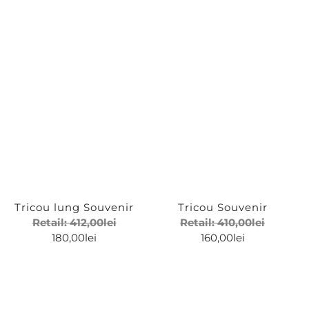
Gri
Ivoire
Fit
Maro
Roz
Regular Fit
Roz Prafuit
Supradimensionat
Stil
Tricou lung Souvenir
Tricou Souvenir
Retail:
412,00
lei
Retail:
410,00
lei
Boho
180,00
lei
160,00
lei
Casual
Clubbing