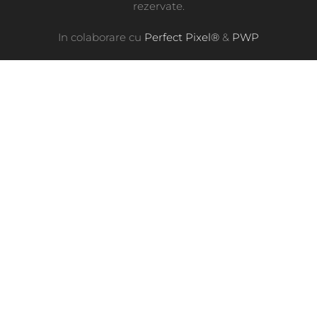
rezervate.
In colaborare cu
Perfect Pixel®
&
PWP