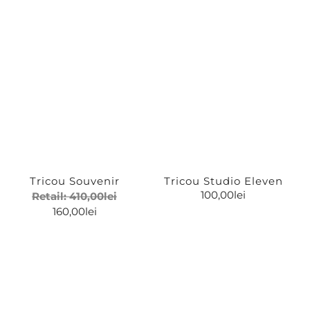
Cocktail
De seara
Flower-Power
Street
Tricou Souvenir
Tricou Studio Eleven
100,00
lei
Retail:
410,00
lei
160,00
lei