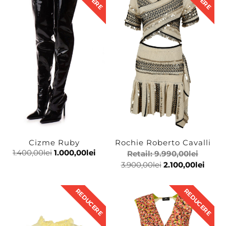
Street
Cizme Ruby
Rochie Roberto Cavalli
1.400,00
lei
1.000,00
lei
Retail:
9.990,00
lei
3.900,00
lei
2.100,00
lei
REDUCERE
REDUCERE