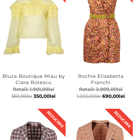
Bluza Boutique Miau by
Rochie Elisabetta
Clara Rotescu
Franchi
Retail:
1.901,00
lei
Retail:
2.009,00
lei
550,00
lei
350,00
lei
1.200,00
lei
690,00
lei
REDUCERE
REDUCERE