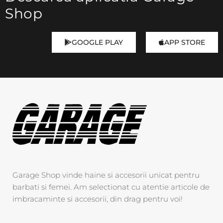
Shop
GOOGLE PLAY
APP STORE
Garage Shop vinde haine si accesorii unicat pentru
barbati si femei. Am selectionat cu atentie articole de
imbracaminte si accesorii, din drag pentru voi!