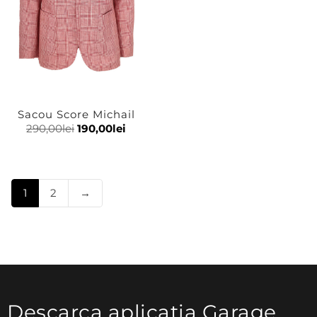
Sacou Score Michail
290,00
lei
190,00
lei
1
2
→
Descarca aplicatia Garage