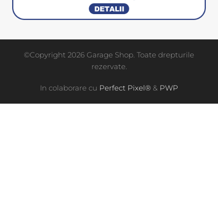
©Copyright 2026 Garage Shop. Toate drepturile
rezervate.
In colaborare cu
Perfect Pixel®
&
PWP