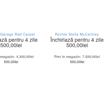
 Garage Red Carpet
Rochie Stella McCartney
ază pentru 4 zile
Închiriază pentru 4 zile
500,00
lei
500,00
lei
n magazin:
4.300,00
lei
Pret in magazin:
7.500,00
lei
500,00
lei
500,00
lei