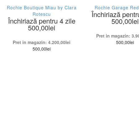
Rochie Boutique Miau by Clara
Rochie Garage Red
Închiriază pentr
Rotescu
Închiriază pentru 4 zile
500,00
lei
500,00
lei
Pret in magazin:
3.9
Pret in magazin:
4.200,00
lei
500,00
lei
500,00
lei