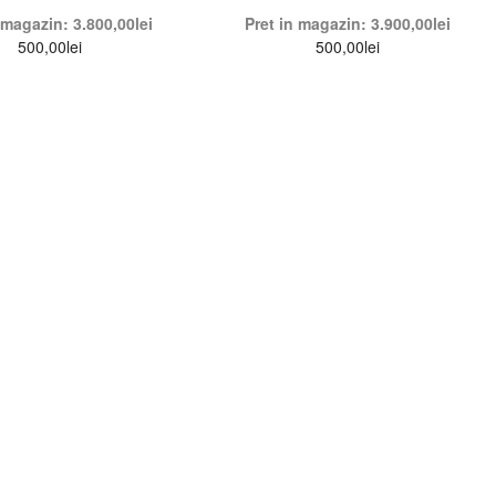
n magazin:
3.800,00
lei
Pret in magazin:
3.900,00
lei
500,00
lei
500,00
lei