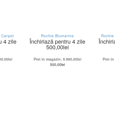
 Carpet
Rochie Blumarine
Rochie
u 4 zile
Închiriază pentru 4 zile
Închiri
500,00
lei
00,00
lei
Pret in magazin:
9.980,00
lei
Pret i
500,00
lei