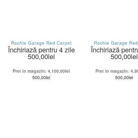
Rochie Garage Red Carpet
Rochie Garage Red
Închiriază pentru 4 zile
Închiriază pentr
500,00
lei
500,00
lei
Pret in magazin:
4.100,00
lei
Pret in magazin:
4.9
500,00
lei
500,00
lei