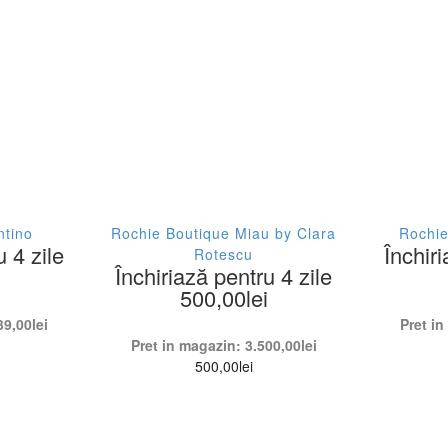
ntino
Rochie Boutique Miau by Clara
Rochie
u 4 zile
Închiri
Rotescu
Închiriază pentru 4 zile
500,00
lei
39,00
lei
Pret i
Pret in magazin:
3.500,00
lei
500,00
lei