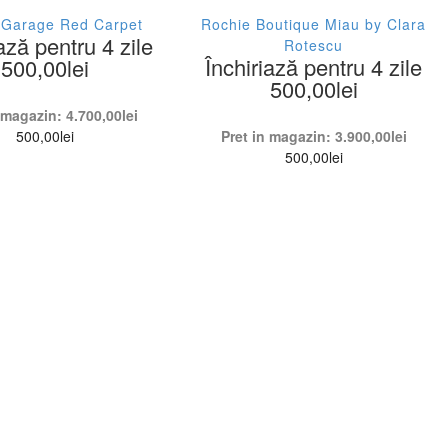
 Garage Red Carpet
Rochie Boutique Miau by Clara
ază pentru 4 zile
Rotescu
Închiriază pentru 4 zile
500,00
lei
500,00
lei
n magazin:
4.700,00
lei
500,00
lei
Pret in magazin:
3.900,00
lei
500,00
lei