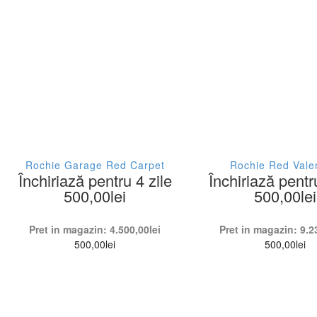
Rochie Garage Red Carpet
Rochie Red Vale
Închiriază pentru 4 zile
Închiriază pentr
500,00
lei
500,00
lei
Pret in magazin:
4.500,00
lei
Pret in magazin:
9.2
500,00
lei
500,00
lei