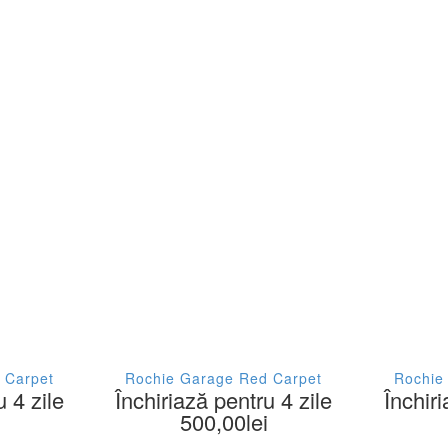
L
Gri metalizat
Imprimeu Animal
M
Imprimeu Floral
ie Unica
Ivoire
ica
Maro
Mov
 (UK)
Multicolor
 (UK)
Negru
(EU)
Piersica
(IT)
Portocaliu
 Carpet
Rochie Garage Red Carpet
Rochie
u 4 zile
Închiriază pentru 4 zile
Închiri
(IT)
Rosu
500,00
lei
-42
Roz