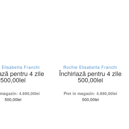
 Elisabetta Franchi
Rochie Elisabetta Franchi
ază pentru 4 zile
Închiriază pentru 4 zile
500,00
lei
500,00
lei
n magazin:
4.690,00
lei
Pret in magazin:
4.890,00
lei
500,00
lei
500,00
lei