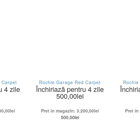
Albastru
/38
Argintiu
Auriu
/40
Bej
Bleu
Bleumarin
Carouri
 Carpet
Rochie Garage Red Carpet
Rochie
u 4 zile
Închiriază pentru 4 zile
Închiri
 seara
500,00
lei
Crem
Fucsia
00,00
lei
Pret in magazin:
3.200,00
lei
Pret i
500,00
lei
XL
Galben
Gri