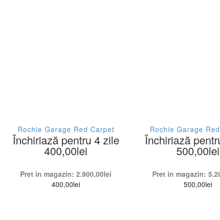
Asos
36
Blumarine
36
Buby.s
38
Cavalli Class
38
Elisabetta Franchi
40
Garage
42
Fit
Stil
Patrizia Pepe
44
Rochie Garage Red Carpet
Rochie Garage Red
Închiriază pentru 4 zile
Închiriază pentr
De
Pinko
400,00
lei
500,00
lei
46
Twinset Milano
L
Pret in magazin:
2.900,00
lei
Pret in magazin:
5.2
400,00
lei
500,00
lei
Versace
L/
A Star is Born
M