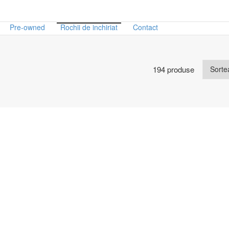
Pre-owned
Rochii de inchiriat
Contact
194 produse
me
Culoare
Alb