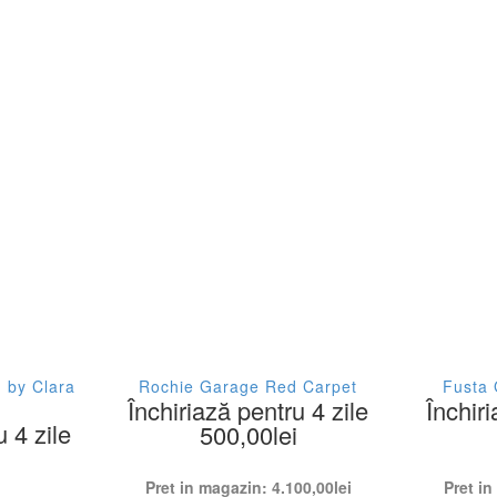
 by Clara
Rochie Garage Red Carpet
Fusta 
Închiriază pentru 4 zile
Închiri
u 4 zile
500,00
lei
Pret in magazin:
4.100,00
lei
Pret i