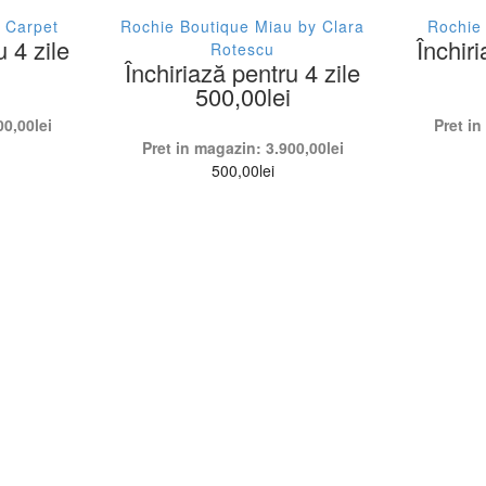
 Carpet
Rochie Boutique Miau by Clara
Rochie
u 4 zile
Închiri
Rotescu
Închiriază pentru 4 zile
500,00
lei
00,00
lei
Pret i
Pret in magazin:
3.900,00
lei
500,00
lei