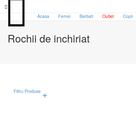
Acasa
Femei
Barbati
Outlet
Copii
Rochii de inchiriat
Filtru Produse
Afiseaza doar produsele in oferta!
Brand
Mari
Armani
34