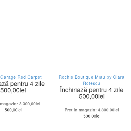
 Garage Red Carpet
Rochie Boutique Miau by Clara
ază pentru 4 zile
Rotescu
Închiriază pentru 4 zile
500,00
lei
500,00
lei
n magazin:
3.300,00
lei
500,00
lei
Pret in magazin:
4.800,00
lei
500,00
lei