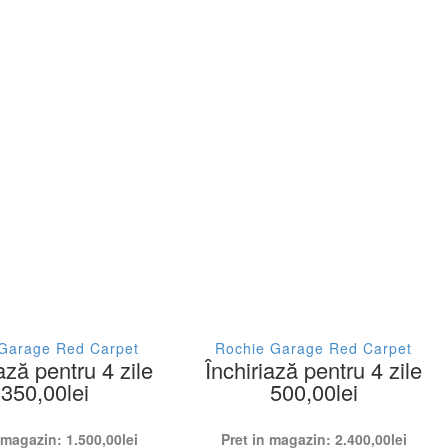
Garage Red Carpet
Rochie Garage Red Carpet
ază pentru 4 zile
Închiriază pentru 4 zile
350,00
lei
500,00
lei
n magazin:
1.500,00
lei
Pret in magazin:
2.400,00
lei