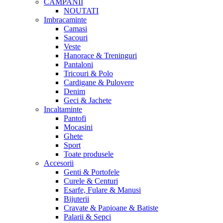
CAMPANII
NOUTATI
Imbracaminte
Camasi
Sacouri
Veste
Hanorace & Treninguri
Pantaloni
Tricouri & Polo
Cardigane & Pulovere
Denim
Geci & Jachete
Incaltaminte
Pantofi
Mocasini
Ghete
Sport
Toate produsele
Accesorii
Genti & Portofele
Curele & Centuri
Esarfe, Fulare & Manusi
Bijuterii
Cravate & Papioane & Batiste
Palarii & Sepci