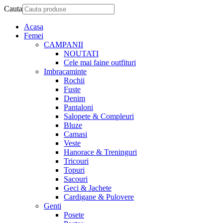
Cauta
Acasa
Femei
CAMPANII
NOUTATI
Cele mai faine outfituri
Imbracaminte
Rochii
Fuste
Denim
Pantaloni
Salopete & Compleuri
Bluze
Camasi
Veste
Hanorace & Treninguri
Tricouri
Topuri
Sacouri
Geci & Jachete
Cardigane & Pulovere
Genti
Posete