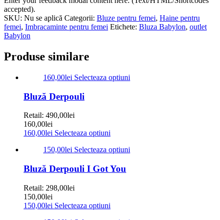
Enter your feedback modal content here. (Text/HTML/Shortcodes
accepted).
SKU:
Nu se aplică
Categorii:
Bluze pentru femei
,
Haine pentru
femei
,
Imbracaminte pentru femei
Etichete:
Bluza Babylon
,
outlet
Babylon
Produse similare
160,00
lei
Selecteaza optiuni
Bluză Derpouli
Retail:
490,00
lei
160,00
lei
160,00
lei
Selecteaza optiuni
150,00
lei
Selecteaza optiuni
Bluză Derpouli I Got You
Retail:
298,00
lei
150,00
lei
150,00
lei
Selecteaza optiuni