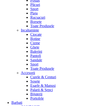
Postas
Plicuri
Sport
Plaja
Rucsacuri
Borsete
Toate Produsele
Incaltaminte
Ciocate
Botine
Cizme
Ghete
Balerini
Pantofi
Sandale
Sport
Toate Produsele
Accesorii
Curele & Centuri
Sosete
Esarfe & Manusi
Palarii & Sepci
Bijuterii
Portofele
Barbati