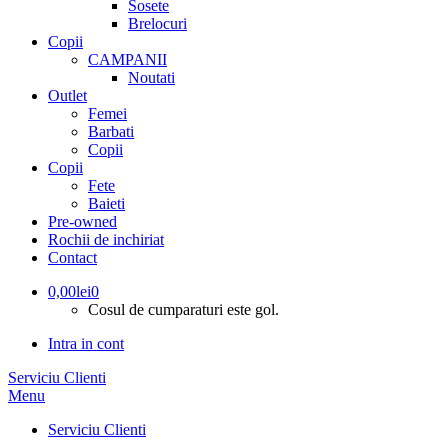
Sosete
Brelocuri
Copii
CAMPANII
Noutati
Outlet
Femei
Barbati
Copii
Copii
Fete
Baieti
Pre-owned
Rochii de inchiriat
Contact
0,00
lei
0
Cosul de cumparaturi este gol.
Intra in cont
Serviciu Clienti
Menu
Serviciu Clienti