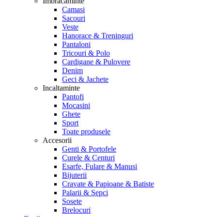
Imbracaminte
Camasi
Sacouri
Veste
Hanorace & Treninguri
Pantaloni
Tricouri & Polo
Cardigane & Pulovere
Denim
Geci & Jachete
Incaltaminte
Pantofi
Mocasini
Ghete
Sport
Toate produsele
Accesorii
Genti & Portofele
Curele & Centuri
Esarfe, Fulare & Manusi
Bijuterii
Cravate & Papioane & Batiste
Palarii & Sepci
Sosete
Brelocuri