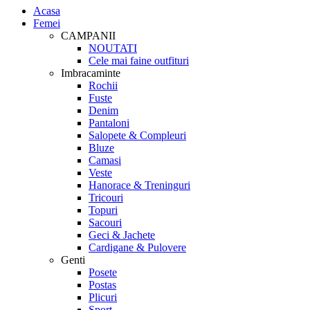
Acasa
Femei
CAMPANII
NOUTATI
Cele mai faine outfituri
Imbracaminte
Rochii
Fuste
Denim
Pantaloni
Salopete & Compleuri
Bluze
Camasi
Veste
Hanorace & Treninguri
Tricouri
Topuri
Sacouri
Geci & Jachete
Cardigane & Pulovere
Genti
Posete
Postas
Plicuri
Sport