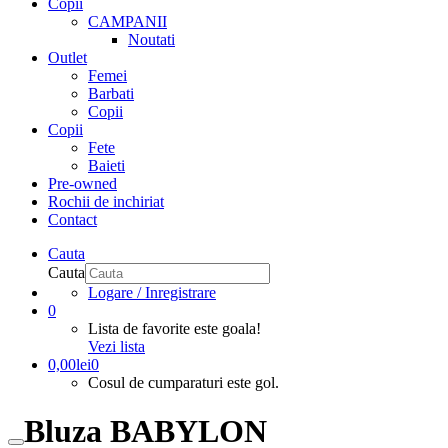
Copii
CAMPANII
Noutati
Outlet
Femei
Barbati
Copii
Copii
Fete
Baieti
Pre-owned
Rochii de inchiriat
Contact
Cauta
Cauta
Logare / Inregistrare
0
Lista de favorite este goala!
Vezi lista
0,00
lei
0
Cosul de cumparaturi este gol.
Bluza BABYLON