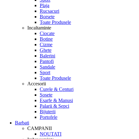
Plaja
Rucsacuri
Borsete
Toate Produsele
Incaltaminte
Ciocate
Botine
Cizme
Ghete
Balerini
Pantofi
Sandale
Sport
Toate Produsele
Accesorii
Curele & Centuri
Sosete
Esarfe & Manusi
Palarii & Sepci
Bijuterii
Portofele
Barbati
CAMPANII
NOUTATI