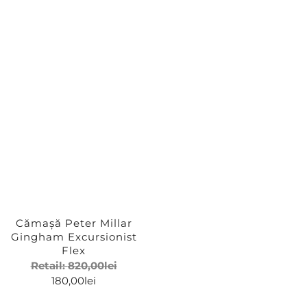
Cămașă Peter Millar
Gingham Excursionist
Flex
Retail:
820,00
lei
180,00
lei