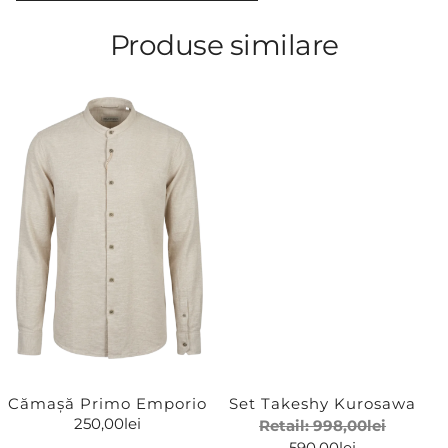
Produse similare
Cămașă Primo Emporio
Set Takeshy Kurosawa
250,00
lei
Retail:
998,00
lei
590,00
lei