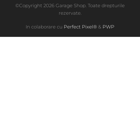
©Copyright 2026 Garage Shop. Toate drepturile
rezervate.
In colaborare cu
Perfect Pixel®
&
PWP