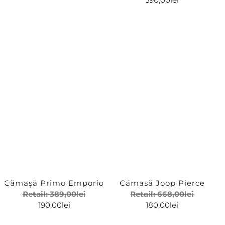
Cămașă Primo Emporio
Cămașă Joop Pierce
Retail:
389,00
lei
Retail:
668,00
lei
190,00
lei
180,00
lei