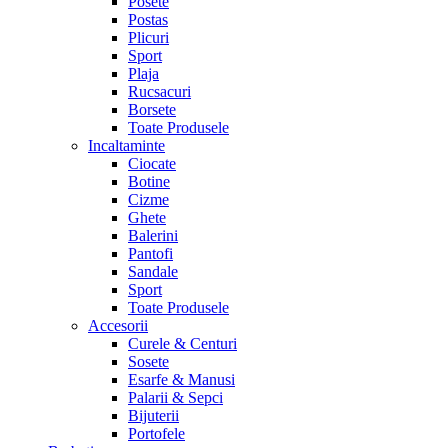
Posete
Postas
Plicuri
Sport
Plaja
Rucsacuri
Borsete
Toate Produsele
Incaltaminte
Ciocate
Botine
Cizme
Ghete
Balerini
Pantofi
Sandale
Sport
Toate Produsele
Accesorii
Curele & Centuri
Sosete
Esarfe & Manusi
Palarii & Sepci
Bijuterii
Portofele