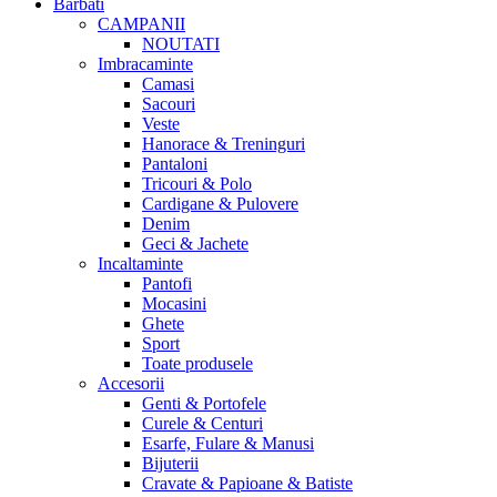
Barbati
CAMPANII
NOUTATI
Imbracaminte
Camasi
Sacouri
Veste
Hanorace & Treninguri
Pantaloni
Tricouri & Polo
Cardigane & Pulovere
Denim
Geci & Jachete
Incaltaminte
Pantofi
Mocasini
Ghete
Sport
Toate produsele
Accesorii
Genti & Portofele
Curele & Centuri
Esarfe, Fulare & Manusi
Bijuterii
Cravate & Papioane & Batiste