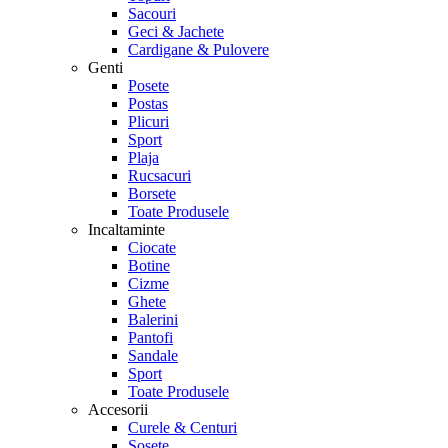
Sacouri
Geci & Jachete
Cardigane & Pulovere
Genti
Posete
Postas
Plicuri
Sport
Plaja
Rucsacuri
Borsete
Toate Produsele
Incaltaminte
Ciocate
Botine
Cizme
Ghete
Balerini
Pantofi
Sandale
Sport
Toate Produsele
Accesorii
Curele & Centuri
Sosete