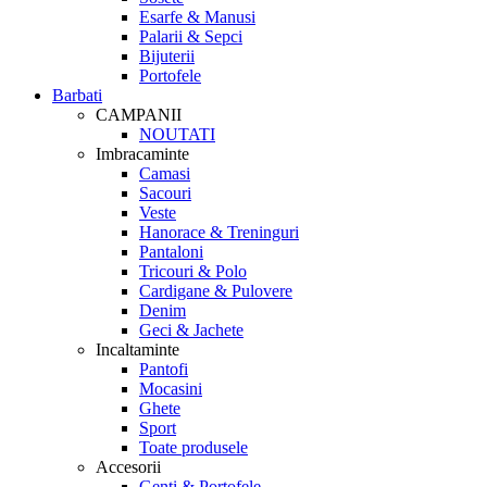
Esarfe & Manusi
Palarii & Sepci
Bijuterii
Portofele
Barbati
CAMPANII
NOUTATI
Imbracaminte
Camasi
Sacouri
Veste
Hanorace & Treninguri
Pantaloni
Tricouri & Polo
Cardigane & Pulovere
Denim
Geci & Jachete
Incaltaminte
Pantofi
Mocasini
Ghete
Sport
Toate produsele
Accesorii
Genti & Portofele