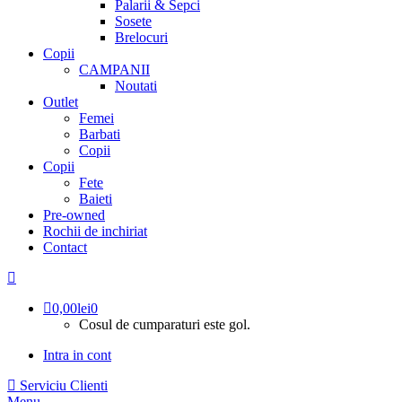
Palarii & Sepci
Sosete
Brelocuri
Copii
CAMPANII
Noutati
Outlet
Femei
Barbati
Copii
Copii
Fete
Baieti
Pre-owned
Rochii de inchiriat
Contact
0,00
lei
0
Cosul de cumparaturi este gol.
Intra in cont
Serviciu Clienti
Menu