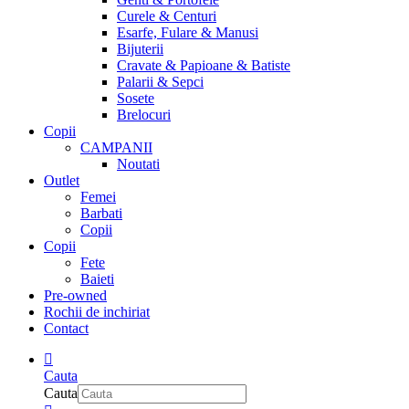
Curele & Centuri
Esarfe, Fulare & Manusi
Bijuterii
Cravate & Papioane & Batiste
Palarii & Sepci
Sosete
Brelocuri
Copii
CAMPANII
Noutati
Outlet
Femei
Barbati
Copii
Copii
Fete
Baieti
Pre-owned
Rochii de inchiriat
Contact
Cauta
Cauta