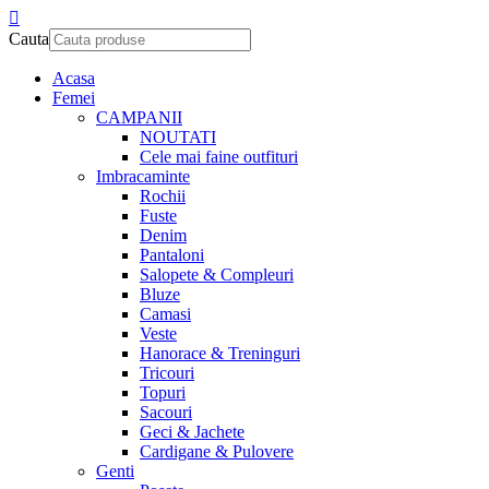
Cauta
Acasa
Femei
CAMPANII
NOUTATI
Cele mai faine outfituri
Imbracaminte
Rochii
Fuste
Denim
Pantaloni
Salopete & Compleuri
Bluze
Camasi
Veste
Hanorace & Treninguri
Tricouri
Topuri
Sacouri
Geci & Jachete
Cardigane & Pulovere
Genti