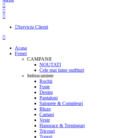
Serviciu Clienti
Acasa
Femei
CAMPANII
NOUTATI
Cele mai faine outfituri
Imbracaminte
Rochii
Fuste
Denim
Pantaloni
Salopete & Compleuri
Bluze
Camasi
Veste
Hanorace & Treninguri
Tricouri
Topuri