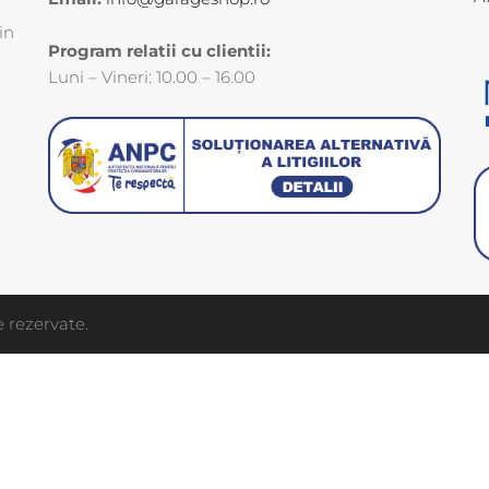
in
Program relatii cu clientii:
Luni – Vineri: 10.00 – 16.00
 rezervate.