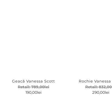
Maro
Multicolor
Negru
Geacă Vanessa Scott
Rochie Vanessa 
Retail:
789,00
lei
Retail:
832,00
190,00
lei
290,00
lei