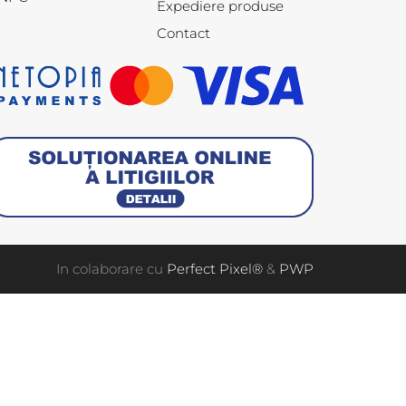
Expediere produse
Contact
In colaborare cu
Perfect Pixel®
&
PWP