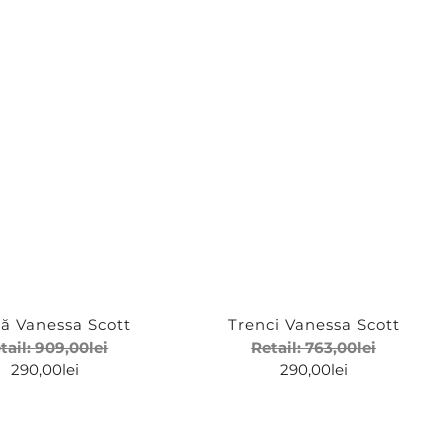
ă Vanessa Scott
Trenci Vanessa Scott
tail:
909,00
lei
Retail:
763,00
lei
290,00
lei
290,00
lei