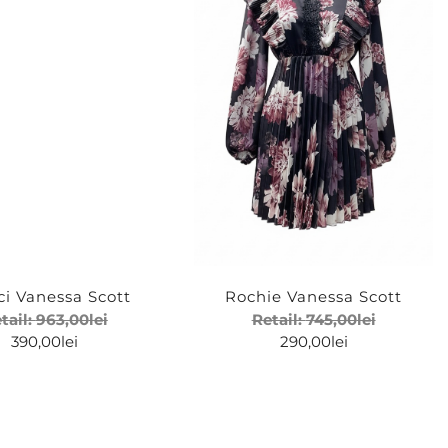
ci Vanessa Scott
Rochie Vanessa Scott
tail:
963,00
lei
Retail:
745,00
lei
390,00
lei
290,00
lei