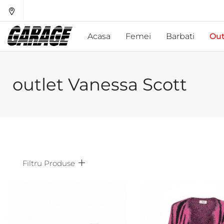
Acasa
Femei
Barbati
Out
outlet Vanessa Scott
Filtru Produse
Afiseaza doar produsele in oferta!
Subcategorii
Bran