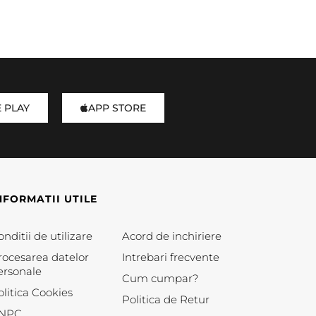
 PLAY
APP STORE
NFORMATII UTILE
nditii de utilizare
Acord de inchiriere
rocesarea datelor
Intrebari frecvente
ersonale
Cum cumpar?
olitica Cookies
Politica de Retur
NPC