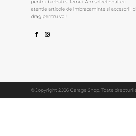
pentru barbati si femei. Am selectionat cu
atentie articole de imbracaminte si accesorii, d
drag pentru voi!
©Copyright 2026 Garage Shop. Toate drepturile