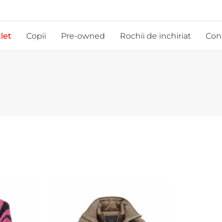
let
Copii
Pre-owned
Rochii de inchiriat
Con
d
Marime