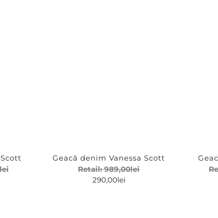
Scott
Geacă denim Vanessa Scott
Geac
lei
Retail:
989,00
lei
Re
290,00
lei