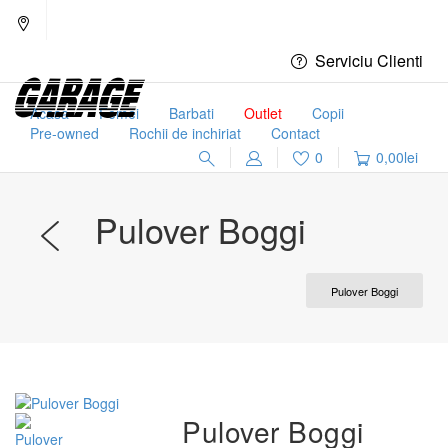
Serviciu Clienti
Acasa
Femei
Barbati
Outlet
Copii
Pre-owned
Rochii de inchiriat
Contact
0
0,00
lei
Pulover Boggi
Pulover Boggi
Pulover Boggi