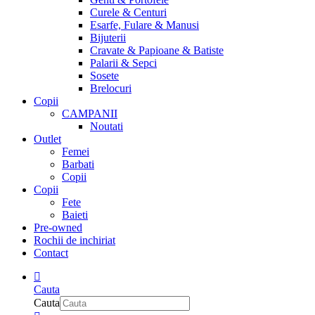
Curele & Centuri
Esarfe, Fulare & Manusi
Bijuterii
Cravate & Papioane & Batiste
Palarii & Sepci
Sosete
Brelocuri
Copii
CAMPANII
Noutati
Outlet
Femei
Barbati
Copii
Copii
Fete
Baieti
Pre-owned
Rochii de inchiriat
Contact
Cauta
Cauta