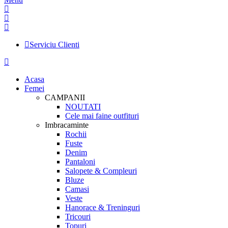
Serviciu Clienti
Acasa
Femei
CAMPANII
NOUTATI
Cele mai faine outfituri
Imbracaminte
Rochii
Fuste
Denim
Pantaloni
Salopete & Compleuri
Bluze
Camasi
Veste
Hanorace & Treninguri
Tricouri
Topuri