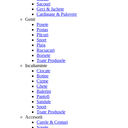
Sacouri
Geci & Jachete
Cardigane & Pulovere
Genti
Posete
Postas
Plicuri
Sport
Plaja
Rucsacuri
Borsete
Toate Produsele
Incaltaminte
Ciocate
Botine
Cizme
Ghete
Balerini
Pantofi
Sandale
Sport
Toate Produsele
Accesorii
Curele & Centuri
Sosete