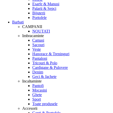
Esarfe & Manusi
Palarii & Sepci
Bijuterii
Portofele
Barbati
CAMPANII
NOUTATI
Imbracaminte
Camasi
Sacouri
Veste
Hanorace & Treninguri
Pantaloni
Tricouri & Polo
Cardigane & Pulovere
Denim
Geci & Jachete
Incaltaminte
Pantofi
Mocasini
Ghete
Sport
Toate produsele
Accesorii
Genti & Portofele