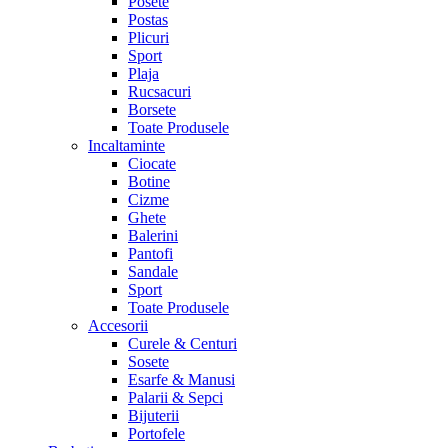
Posete
Postas
Plicuri
Sport
Plaja
Rucsacuri
Borsete
Toate Produsele
Incaltaminte
Ciocate
Botine
Cizme
Ghete
Balerini
Pantofi
Sandale
Sport
Toate Produsele
Accesorii
Curele & Centuri
Sosete
Esarfe & Manusi
Palarii & Sepci
Bijuterii
Portofele