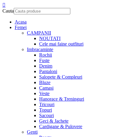
Cauta
Acasa
Femei
CAMPANII
NOUTATI
Cele mai faine outfituri
Imbracaminte
Rochii
Fuste
Denim
Pantaloni
Salopete & Compleuri
Bluze
Camasi
Veste
Hanorace & Treninguri
Tricouri
Topuri
Sacouri
Geci & Jachete
Cardigane & Pulovere
Genti