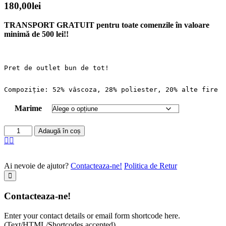
180,00
lei
TRANSPORT GRATUIT pentru toate comenzile în valoare
minimă de 500 lei!!
Compoziție
Marime
Pulover
Adaugă în coș
Takeshy
Kurosawa
quantity
Ai nevoie de ajutor?
Contacteaza-ne!
Politica de Retur
Contacteaza-ne!
Enter your contact details or email form shortcode here.
(Text/HTML/Shortcodes accepted).