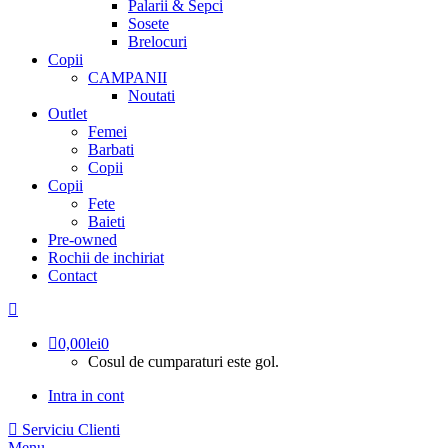
Palarii & Sepci
Sosete
Brelocuri
Copii
CAMPANII
Noutati
Outlet
Femei
Barbati
Copii
Copii
Fete
Baieti
Pre-owned
Rochii de inchiriat
Contact
0,00
lei
0
Cosul de cumparaturi este gol.
Intra in cont
Serviciu Clienti
Menu