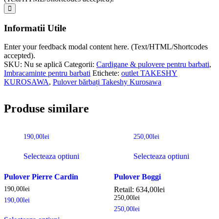
Informatii Utile
Enter your feedback modal content here. (Text/HTML/Shortcodes
accepted).
SKU:
Nu se aplică
Categorii:
Cardigane & pulovere pentru barbati
,
Imbracaminte pentru barbati
Etichete:
outlet TAKESHY
KUROSAWA
,
Pulover bărbați Takeshy Kurosawa
Produse similare
190,00
lei
250,00
lei
Selecteaza optiuni
Selecteaza optiuni
Pulover Pierre Cardin
Pulover Boggi
190,00
lei
Retail:
634,00
lei
250,00
lei
190,00
lei
250,00
lei