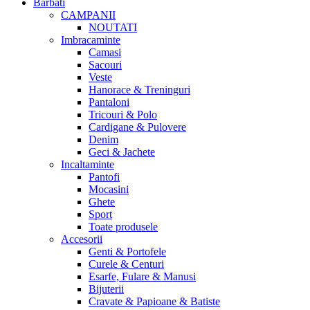
Barbati
CAMPANII
NOUTATI
Imbracaminte
Camasi
Sacouri
Veste
Hanorace & Treninguri
Pantaloni
Tricouri & Polo
Cardigane & Pulovere
Denim
Geci & Jachete
Incaltaminte
Pantofi
Mocasini
Ghete
Sport
Toate produsele
Accesorii
Genti & Portofele
Curele & Centuri
Esarfe, Fulare & Manusi
Bijuterii
Cravate & Papioane & Batiste