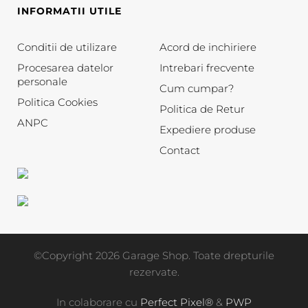
INFORMATII UTILE
Conditii de utilizare
Acord de inchiriere
Procesarea datelor
Intrebari frecvente
personale
Cum cumpar?
Politica Cookies
Politica de Retur
ANPC
Expediere produse
Contact
©Copyright 2026 Garage Shop. Toate drepturile
rezervate.
In colaborare cu
Perfect Pixel®
&
PWP