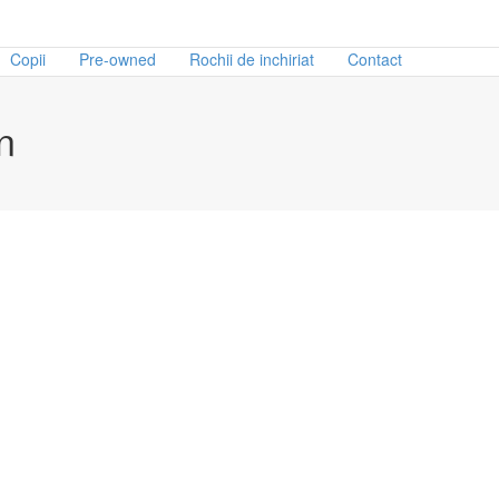
Copii
Pre-owned
Rochii de inchiriat
Contact
n
d
Marime
erre Cardin
3XL