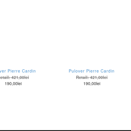
ver Pierre Cardin
Pulover Pierre Cardin
etail:
421,00
lei
Retail:
421,00
lei
190,00
lei
190,00
lei