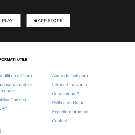
 PLAY
APP STORE
FORMATII UTILE
nditii de utilizare
Acord de inchiriere
ocesarea datelor
Intrebari frecvente
rsonale
Cum cumpar?
litica Cookies
Politica de Retur
NPC
Expediere produse
Contact