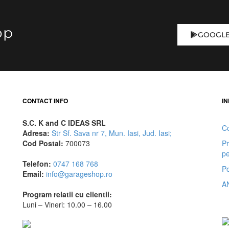
op
GOOGLE
CONTACT INFO
IN
S.C. K and C IDEAS SRL
Co
Adresa:
Str Sf. Sava nr 7, Mun. Iasi, Jud. Iasi;
Cod Postal:
700073
Pr
pe
Telefon:
0747 168 768
Po
Email:
info@garageshop.ro
A
Program relatii cu clientii:
Luni – Vineri: 10.00 – 16.00