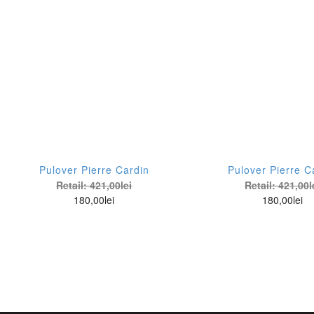
Culoare
Fit
Albastru
Cu
Pulover Pierre Cardin
Pulover Pierre C
Retail:
421,00
lei
Retail:
421,00
l
Bej
180,00
lei
180,00
lei
Maro
Negru
Visiniu