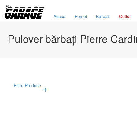
Acasa
Femei
Barbati
Outlet
Pulover bărbați Pierre Cardi
Filtru Produse
Afiseaza doar produsele in oferta!
Subcategorii
Bran
Haine pentru barbati
Pi