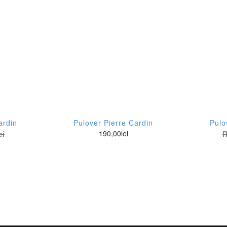
L
S
XXL
Stil
stom slim fit
Casual
ardin
Pulover Pierre Cardin
Pulo
190,00
lei
ei
R