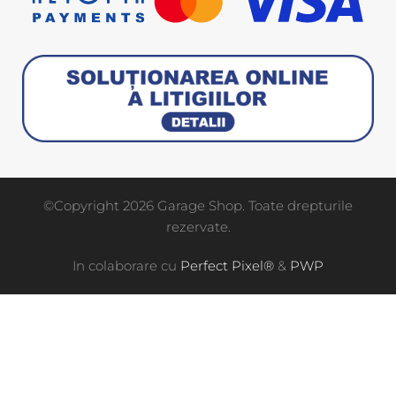
©Copyright 2026 Garage Shop. Toate drepturile
rezervate.
In colaborare cu
Perfect Pixel®
&
PWP