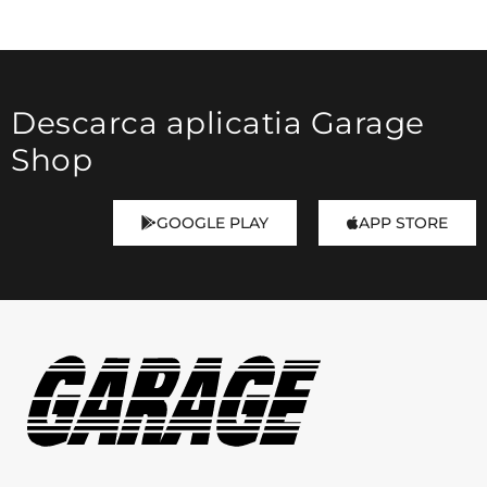
Culoare
Descarca aplicatia Garage
Negru
Shop
GOOGLE PLAY
APP STORE
Fit
Comfort Fit