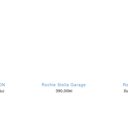
ON
Rochie Stella Garage
R
390,00
lei
lei
Re