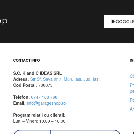
op
GOOGLE
CONTACT INFO
IN
S.C. K and C IDEAS SRL
Co
Adresa:
Str Sf. Sava nr 7, Mun. Iasi, Jud. Iasi;
Cod Postal:
700073
Pr
pe
Telefon:
0747 168 768
Po
Email:
info@garageshop.ro
A
Program relatii cu clientii:
Luni – Vineri: 10.00 – 16.00