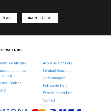
 PLAY
APP STORE
FORMATII UTILE
nditii de utilizare
Acord de inchiriere
ocesarea datelor
Intrebari frecvente
rsonale
Cum cumpar?
litica Cookies
Politica de Retur
NPC
Expediere produse
Contact