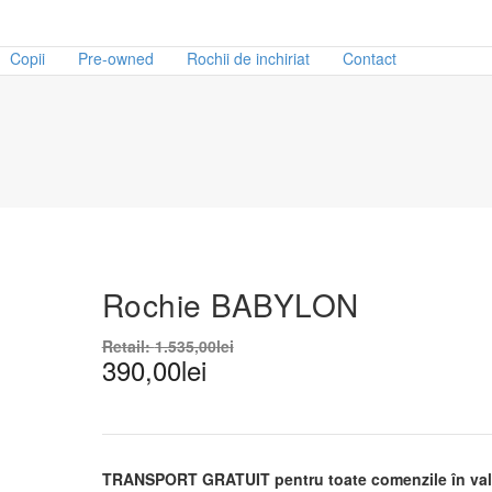
Copii
Pre-owned
Rochii de inchiriat
Contact
Rochie BABYLON
Retail:
1.535,00
lei
390,00
lei
TRANSPORT GRATUIT pentru toate comenzile în valo