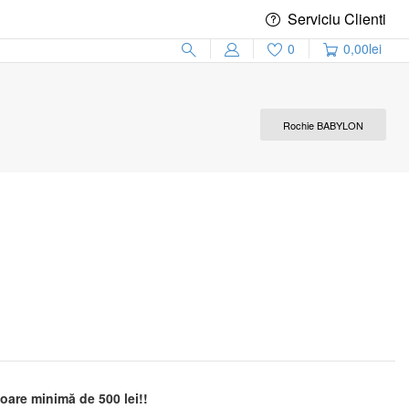
Serviciu Clienti
0
0,00
lei
Rochie BABYLON
are minimă de 500 lei!!