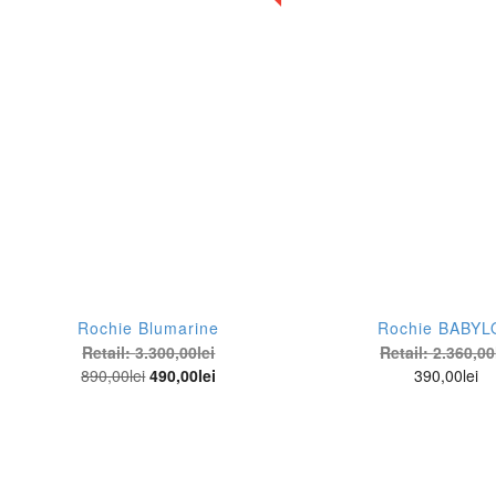
Rochie Blumarine
Rochie BABYL
Retail:
3.300,00
lei
Retail:
2.360,00
890,00
lei
490,00
lei
390,00
lei