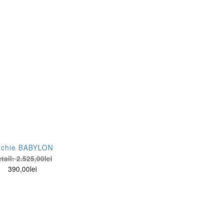
ochie BABYLON
tail:
2.525,00
lei
390,00
lei