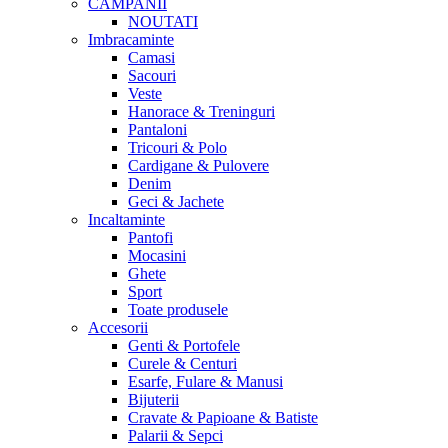
CAMPANII
NOUTATI
Imbracaminte
Camasi
Sacouri
Veste
Hanorace & Treninguri
Pantaloni
Tricouri & Polo
Cardigane & Pulovere
Denim
Geci & Jachete
Incaltaminte
Pantofi
Mocasini
Ghete
Sport
Toate produsele
Accesorii
Genti & Portofele
Curele & Centuri
Esarfe, Fulare & Manusi
Bijuterii
Cravate & Papioane & Batiste
Palarii & Sepci