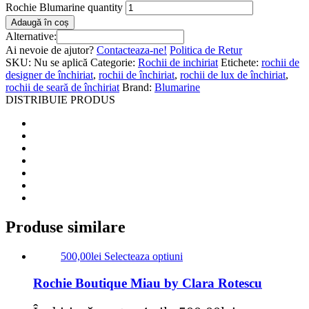
Rochie Blumarine quantity
Adaugă în coș
Alternative:
Ai nevoie de ajutor?
Contacteaza-ne!
Politica de Retur
SKU:
Nu se aplică
Categorie:
Rochii de inchiriat
Etichete:
rochii de
designer de închiriat
,
rochii de închiriat
,
rochii de lux de închiriat
,
rochii de seară de închiriat
Brand:
Blumarine
DISTRIBUIE PRODUS
Produse similare
500,00
lei
Selecteaza optiuni
Rochie Boutique Miau by Clara Rotescu