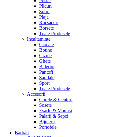
Postas
Plicuri
Sport
Plaja
Rucsacuri
Borsete
Toate Produsele
Incaltaminte
Ciocate
Botine
Cizme
Ghete
Balerini
Pantofi
Sandale
Sport
Toate Produsele
Accesorii
Curele & Centuri
Sosete
Esarfe & Manusi
Palarii & Sepci
Bijuterii
Portofele
Barbati