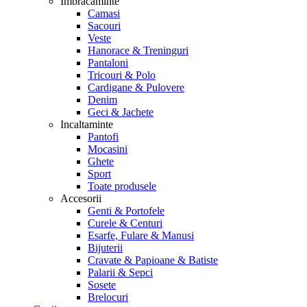
Imbracaminte
Camasi
Sacouri
Veste
Hanorace & Treninguri
Pantaloni
Tricouri & Polo
Cardigane & Pulovere
Denim
Geci & Jachete
Incaltaminte
Pantofi
Mocasini
Ghete
Sport
Toate produsele
Accesorii
Genti & Portofele
Curele & Centuri
Esarfe, Fulare & Manusi
Bijuterii
Cravate & Papioane & Batiste
Palarii & Sepci
Sosete
Brelocuri