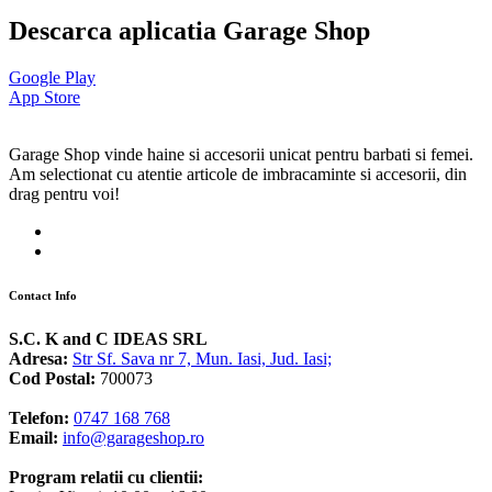
Descarca aplicatia Garage Shop
Google Play
App Store
Garage Shop vinde haine si accesorii unicat pentru barbati si femei.
Am selectionat cu atentie articole de imbracaminte si accesorii, din
drag pentru voi!
Contact Info
S.C. K and C IDEAS SRL
Adresa:
Str Sf. Sava nr 7, Mun. Iasi, Jud. Iasi;
Cod Postal:
700073
Telefon:
0747 168 768
Email:
info@garageshop.ro
Program relatii cu clientii: