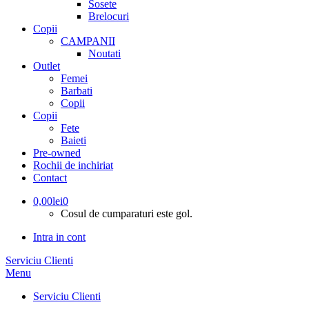
Sosete
Brelocuri
Copii
CAMPANII
Noutati
Outlet
Femei
Barbati
Copii
Copii
Fete
Baieti
Pre-owned
Rochii de inchiriat
Contact
0,00
lei
0
Cosul de cumparaturi este gol.
Intra in cont
Serviciu Clienti
Menu
Serviciu Clienti