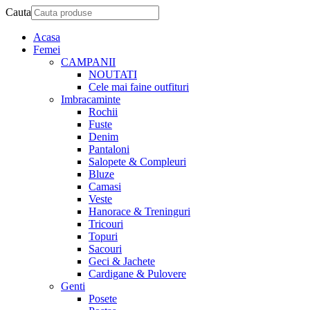
Cauta
Acasa
Femei
CAMPANII
NOUTATI
Cele mai faine outfituri
Imbracaminte
Rochii
Fuste
Denim
Pantaloni
Salopete & Compleuri
Bluze
Camasi
Veste
Hanorace & Treninguri
Tricouri
Topuri
Sacouri
Geci & Jachete
Cardigane & Pulovere
Genti
Posete