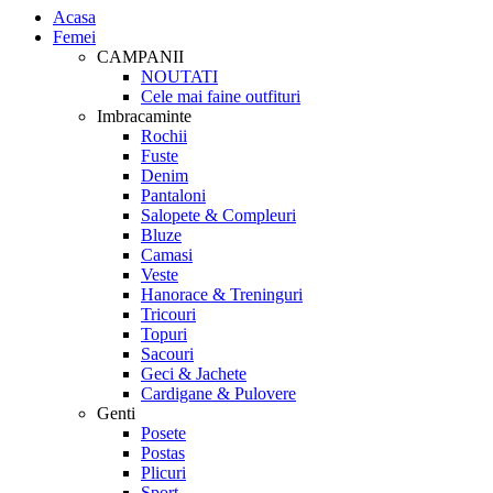
Acasa
Femei
CAMPANII
NOUTATI
Cele mai faine outfituri
Imbracaminte
Rochii
Fuste
Denim
Pantaloni
Salopete & Compleuri
Bluze
Camasi
Veste
Hanorace & Treninguri
Tricouri
Topuri
Sacouri
Geci & Jachete
Cardigane & Pulovere
Genti
Posete
Postas
Plicuri
Sport