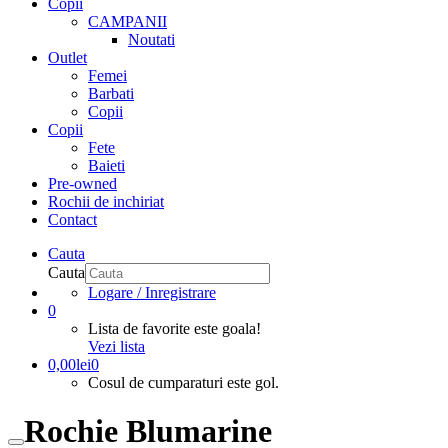
Copii
CAMPANII
Noutati
Outlet
Femei
Barbati
Copii
Copii
Fete
Baieti
Pre-owned
Rochii de inchiriat
Contact
Cauta
Cauta
Logare / Inregistrare
0
Lista de favorite este goala!
Vezi lista
0,00
lei
0
Cosul de cumparaturi este gol.
Rochie Blumarine