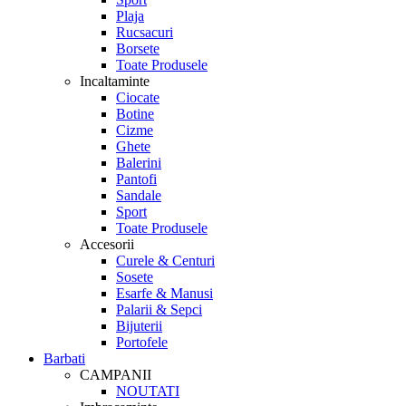
Plaja
Rucsacuri
Borsete
Toate Produsele
Incaltaminte
Ciocate
Botine
Cizme
Ghete
Balerini
Pantofi
Sandale
Sport
Toate Produsele
Accesorii
Curele & Centuri
Sosete
Esarfe & Manusi
Palarii & Sepci
Bijuterii
Portofele
Barbati
CAMPANII
NOUTATI