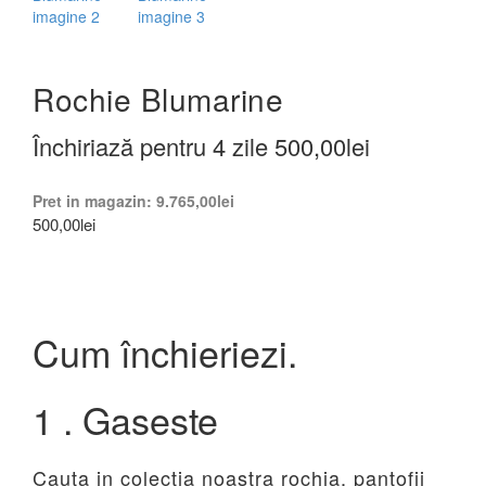
Rochie Blumarine
Închiriază pentru 4 zile
500,00
lei
Pret in magazin:
9.765,00
lei
500,00
lei
Cum închieriezi.
1 . Gaseste
Cauta in colectia noastra rochia, pantofii