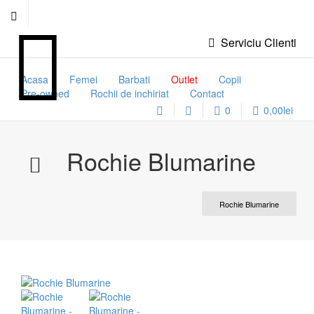
Serviciu Clienti
Acasa
Femei
Barbati
Outlet
Copii
Pre-owned
Rochii de inchiriat
Contact
0
0,00
lei
Rochie Blumarine
Rochie Blumarine