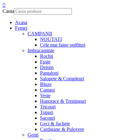
Cauta
Acasa
Femei
CAMPANII
NOUTATI
Cele mai faine outfituri
Imbracaminte
Rochii
Fuste
Denim
Pantaloni
Salopete & Compleuri
Bluze
Camasi
Veste
Hanorace & Treninguri
Tricouri
Topuri
Sacouri
Geci & Jachete
Cardigane & Pulovere
Genti