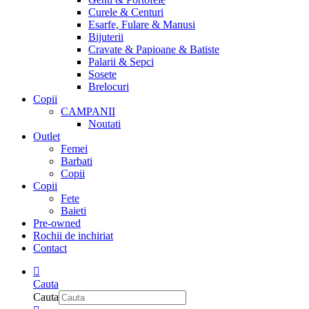
Curele & Centuri
Esarfe, Fulare & Manusi
Bijuterii
Cravate & Papioane & Batiste
Palarii & Sepci
Sosete
Brelocuri
Copii
CAMPANII
Noutati
Outlet
Femei
Barbati
Copii
Copii
Fete
Baieti
Pre-owned
Rochii de inchiriat
Contact
Cauta
Cauta