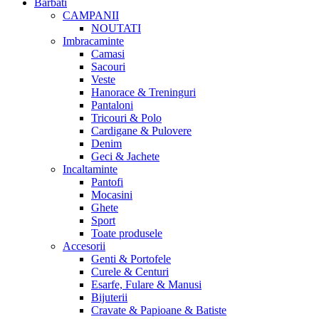
Barbati
CAMPANII
NOUTATI
Imbracaminte
Camasi
Sacouri
Veste
Hanorace & Treninguri
Pantaloni
Tricouri & Polo
Cardigane & Pulovere
Denim
Geci & Jachete
Incaltaminte
Pantofi
Mocasini
Ghete
Sport
Toate produsele
Accesorii
Genti & Portofele
Curele & Centuri
Esarfe, Fulare & Manusi
Bijuterii
Cravate & Papioane & Batiste