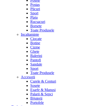
Posete
Postas
Plicuri
Sport
Plaja
Rucsacuri
Borsete
Toate Produsele
Incaltaminte
Ciocate
Botine
Cizme
Ghete
Balerini
Pantofi
Sandale
Sport
Toate Produsele
Accesorii
Curele & Centuri
Sosete
Esarfe & Manusi
Palarii & Sepci
Bijuterii
Portofele