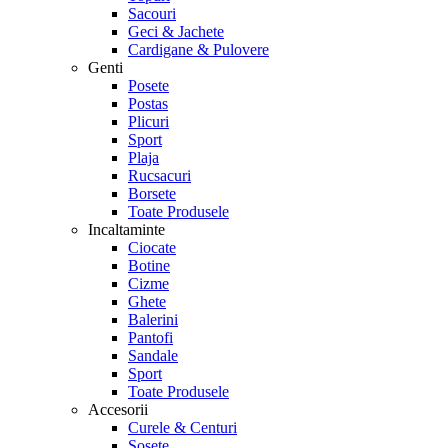
Sacouri
Geci & Jachete
Cardigane & Pulovere
Genti
Posete
Postas
Plicuri
Sport
Plaja
Rucsacuri
Borsete
Toate Produsele
Incaltaminte
Ciocate
Botine
Cizme
Ghete
Balerini
Pantofi
Sandale
Sport
Toate Produsele
Accesorii
Curele & Centuri
Sosete