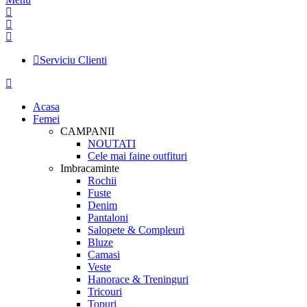
Serviciu Clienti
Acasa
Femei
CAMPANII
NOUTATI
Cele mai faine outfituri
Imbracaminte
Rochii
Fuste
Denim
Pantaloni
Salopete & Compleuri
Bluze
Camasi
Veste
Hanorace & Treninguri
Tricouri
Topuri