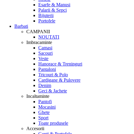
Esarfe & Manusi
Palarii & Sepci
Bijuterii
Portofele
Barbati
CAMPANII
NOUTATI
Imbracaminte
Camasi
Sacouri
Veste
Hanorace & Treninguri
Pantaloni
Tricouri & Polo
Cardigane & Pulovere
Denim
Geci & Jachete
Incaltaminte
Pantofi
Mocasini
Ghete
Sport
Toate produsele
Accesorii
Genti & Portofele