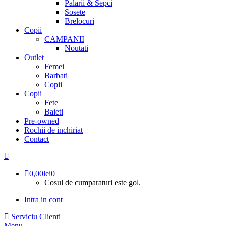
Palarii & Sepci
Sosete
Brelocuri
Copii
CAMPANII
Noutati
Outlet
Femei
Barbati
Copii
Copii
Fete
Baieti
Pre-owned
Rochii de inchiriat
Contact
0,00
lei
0
Cosul de cumparaturi este gol.
Intra in cont
Serviciu Clienti
Menu