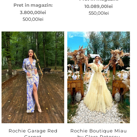
Pret in magazin:
10.089,00
lei
3.800,00
lei
550,00
lei
500,00
lei
Rochie Garage Red
Rochie Boutique Miau
Carpet
by Clara Rotescu