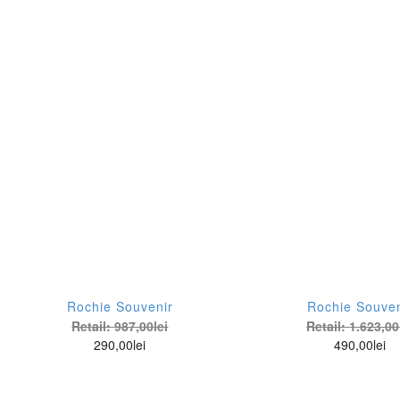
Rochie Souvenir
Rochie Souven
Retail:
987,00
lei
Retail:
1.623,00
290,00
lei
490,00
lei