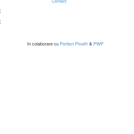
Contact
In colaborare cu
Perfect Pixel®
&
PWP