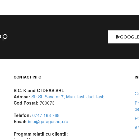
op
GOOGLE
CONTACT INFO
IN
S.C. K and C IDEAS SRL
Co
Adresa:
Str Sf. Sava nr 7, Mun. Iasi, Jud. Iasi;
Cod Postal:
700073
Pr
pe
Telefon:
0747 168 768
Po
Email:
info@garageshop.ro
A
Program relatii cu clientii: