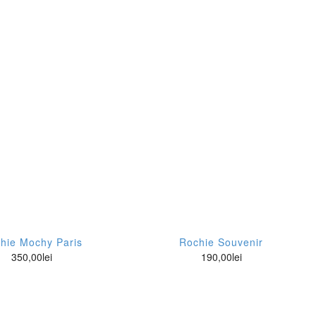
hie Mochy Paris
Rochie Souvenir
350,00
lei
190,00
lei