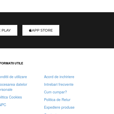
 PLAY
APP STORE
FORMATII UTILE
nditii de utilizare
Acord de inchiriere
ocesarea datelor
Intrebari frecvente
rsonale
Cum cumpar?
litica Cookies
Politica de Retur
NPC
Expediere produse