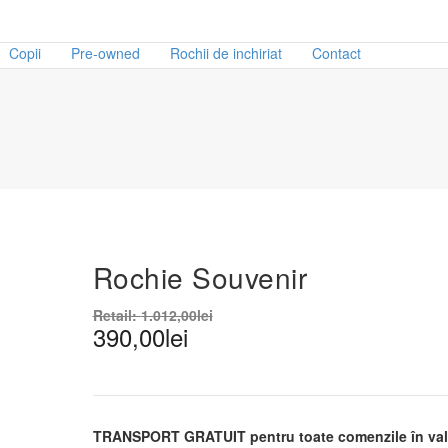
Copii
Pre-owned
Rochii de inchiriat
Contact
Rochie Souvenir
Retail:
1.012,00
lei
390,00
lei
TRANSPORT GRATUIT pentru toate comenzile în valo