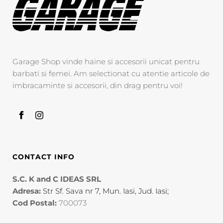
Garage Shop vinde haine si accesorii unicat pentru
barbati si femei. Am selectionat cu atentie articole de
imbracaminte si accesorii, din drag pentru voi!
CONTACT INFO
S.C. K and C IDEAS SRL
Adresa:
Str Sf. Sava nr 7, Mun. Iasi, Jud. Iasi;
Cod Postal:
700073