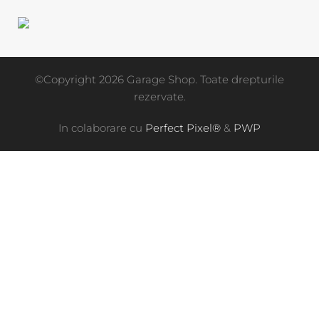
©Copyright 2026 Garage Shop. Toate drepturile
rezervate.
In colaborare cu
Perfect Pixel®
&
PWP