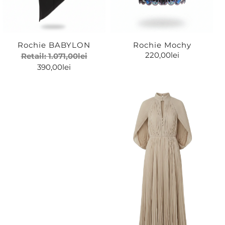
Rochie BABYLON
Rochie Mochy
220,00
lei
Retail:
1.071,00
lei
390,00
lei