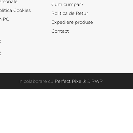
ersonale
Cum cumpar?
olitica Cookies
Politica de Retur
NPC
Expediere produse
Contact
In colaborare cu
Perfect Pixel®
&
PWP