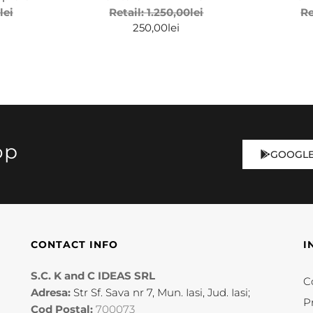
lei
Retail:
1.250,00
lei
Re
250,00
lei
op
GOOGLE
CONTACT INFO
I
S.C. K and C IDEAS SRL
Co
Adresa:
Str Sf. Sava nr 7, Mun. Iasi, Jud. Iasi;
P
Cod Postal:
700073