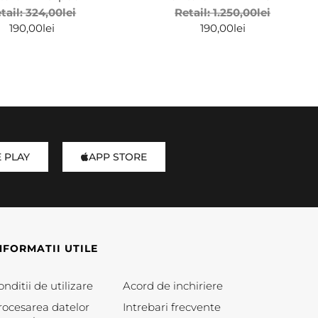
tail:
324,00
lei
Retail:
1.250,00
lei
190,00
lei
190,00
lei
 PLAY
APP STORE
NFORMATII UTILE
nditii de utilizare
Acord de inchiriere
rocesarea datelor
Intrebari frecvente