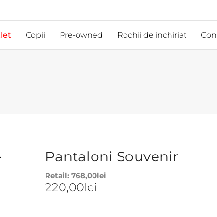
let
Copii
Pre-owned
Rochii de inchiriat
Con
Pantaloni Souvenir
Retail:
768,00
lei
220,00
lei