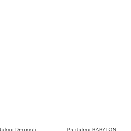
taloni Derpouli
Pantaloni BABYLON