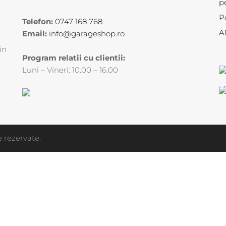
p
P
Telefon:
0747 168 768
A
Email:
info@garageshop.ro
in
Program relatii cu clientii:
Luni – Vineri: 10.00 – 16.00
 rezervate.