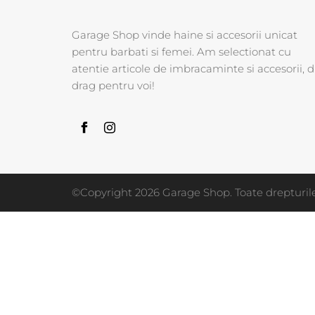
Garage Shop vinde haine si accesorii unicat
pentru barbati si femei. Am selectionat cu
atentie articole de imbracaminte si accesorii, d
drag pentru voi!
©Copyright 2026 Garage Shop. Toate drepturile