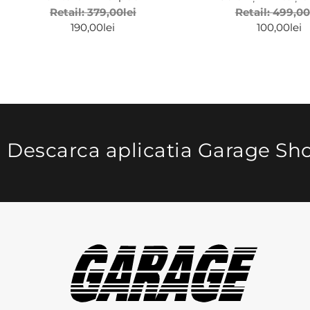
Retail:
379,00
lei
Retail:
499,00
190,00
lei
100,00
lei
Descarca aplicatia Garage Sh