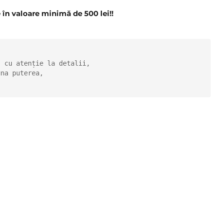
n valoare minimă de 500 lei!!
 cu atenție la detalii, 

na puterea, 
