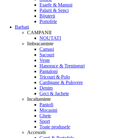
Esarfe & Manusi
Palarii & Sepci
Bijuterii
Portofele
Barbati
CAMPANII
NOUTATI
Imbracaminte
Camasi
Sacouri
Veste
Hanorace & Treninguri
Pantaloni
Tricouri & Polo
Cardigane & Pulovere
Denim
Geci & Jachete
Incaltaminte
Pantofi
Mocasini
Ghete
Sport
Toate produsele
Accesorii
Genti & Portofele