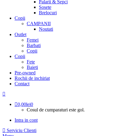
Palarii & Sepci
Sosete
Brelocuri
Copii
CAMPANII
Noutati
Outlet
Femei
Barbati
Copii
Copii
Fete
Baieti
Pre-owned
Rochii de inchiriat
Contact
0,00
lei
0
Cosul de cumparaturi este gol.
Intra in cont
Serviciu Clienti
Menu