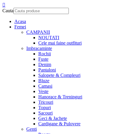
Cauta
Acasa
Femei
CAMPANII
NOUTATI
Cele mai faine outfituri
Imbracaminte
Rochii
Fuste
Denim
Pantaloni
Salopete & Compleuri
Bluze
Camasi
Veste
Hanorace & Treninguri
Tricouri
Topuri
Sacouri
Geci & Jachete
Cardigane & Pulovere
Genti