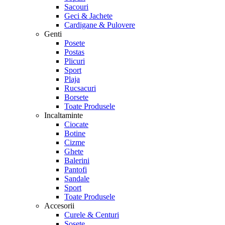
Sacouri
Geci & Jachete
Cardigane & Pulovere
Genti
Posete
Postas
Plicuri
Sport
Plaja
Rucsacuri
Borsete
Toate Produsele
Incaltaminte
Ciocate
Botine
Cizme
Ghete
Balerini
Pantofi
Sandale
Sport
Toate Produsele
Accesorii
Curele & Centuri
Sosete