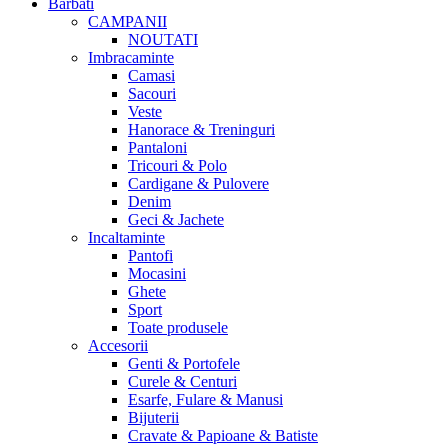
Barbati
CAMPANII
NOUTATI
Imbracaminte
Camasi
Sacouri
Veste
Hanorace & Treninguri
Pantaloni
Tricouri & Polo
Cardigane & Pulovere
Denim
Geci & Jachete
Incaltaminte
Pantofi
Mocasini
Ghete
Sport
Toate produsele
Accesorii
Genti & Portofele
Curele & Centuri
Esarfe, Fulare & Manusi
Bijuterii
Cravate & Papioane & Batiste