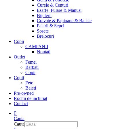
Curele & Centuri
Esarfe, Fulare & Manusi
Bijuterii
Cravate & Papioane & Batiste
Palarii & Sepci
Sosete
Brelocuri
Copii
CAMPANII
Noutati
Outlet
Femei
Barbati
Copii
Copii
Fete
Baieti
Pre-owned
Rochii de inchiriat
Contact
Cauta
Cauta