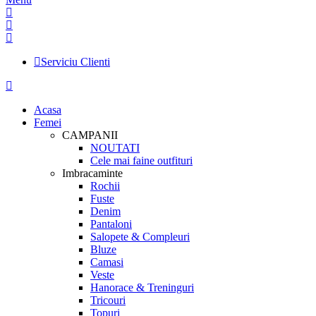
Serviciu Clienti
Acasa
Femei
CAMPANII
NOUTATI
Cele mai faine outfituri
Imbracaminte
Rochii
Fuste
Denim
Pantaloni
Salopete & Compleuri
Bluze
Camasi
Veste
Hanorace & Treninguri
Tricouri
Topuri