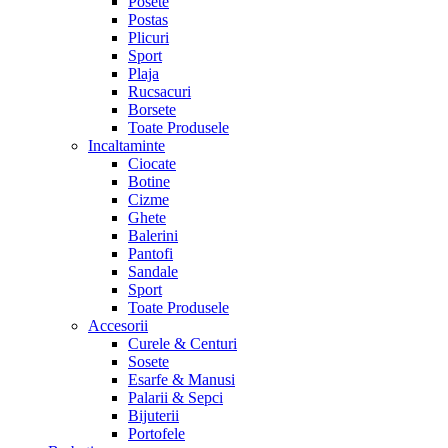
Posete
Postas
Plicuri
Sport
Plaja
Rucsacuri
Borsete
Toate Produsele
Incaltaminte
Ciocate
Botine
Cizme
Ghete
Balerini
Pantofi
Sandale
Sport
Toate Produsele
Accesorii
Curele & Centuri
Sosete
Esarfe & Manusi
Palarii & Sepci
Bijuterii
Portofele