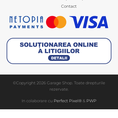
Contact
©Copyright 2026 Garage Shop. Toate drepturile
rezervate.
In colaborare cu
Perfect Pixel®
&
PWP