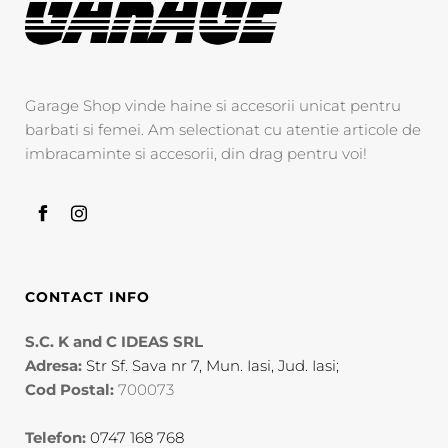
Garage Shop vinde haine si accesorii unicat pentru
barbati si femei. Am selectionat cu atentie articole de
imbracaminte si accesorii, din drag pentru voi!
CONTACT INFO
S.C. K and C IDEAS SRL
Adresa:
Str Sf. Sava nr 7, Mun. Iasi, Jud. Iasi;
Cod Postal:
700073
Telefon:
0747 168 768