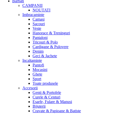
Barbati
CAMPANII
NOUTATI
Imbracaminte
Camasi
Sacouri
Veste
Hanorace & Treninguri
Pantaloni
Tricouri & Polo
Cardigane & Pulovere
Denim
Geci & Jachete
Incaltaminte
Pantofi
Mocasini
Ghete
Sport
Toate produsele
Accesorii
Genti & Portofele
Curele & Centuri
Esarfe, Fulare & Manusi
Bijuterii
Cravate & Papioane & Batiste