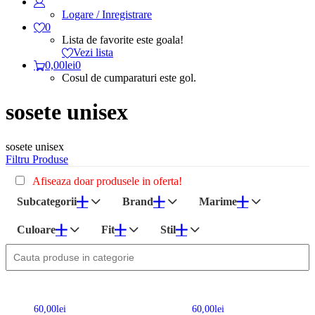
Logare / Inregistrare
0
Lista de favorite este goala!
Vezi lista
0,00
lei
0
Cosul de cumparaturi este gol.
sosete unisex
sosete unisex
Filtru Produse
Afiseaza doar produsele in oferta!
Subcategorii
Brand
Marime
Culoare
Fit
Stil
60,00
lei
60,00
lei