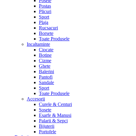
Posete
Postas
Plicuri
Sport
Plaja
Rucsacuri
Borsete
Toate Produsele
Incaltaminte
Ciocate
Botine
Cizme
Ghete
Balerini
Pantofi
Sandale
Sport
Toate Produsele
Accesorii
Curele & Centuri
Sosete
Esarfe & Manusi
Palarii & Sepci
Bijuterii
Portofele