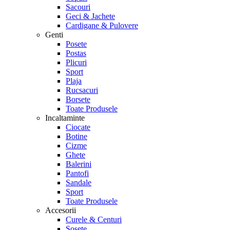
Sacouri
Geci & Jachete
Cardigane & Pulovere
Genti
Posete
Postas
Plicuri
Sport
Plaja
Rucsacuri
Borsete
Toate Produsele
Incaltaminte
Ciocate
Botine
Cizme
Ghete
Balerini
Pantofi
Sandale
Sport
Toate Produsele
Accesorii
Curele & Centuri
Sosete