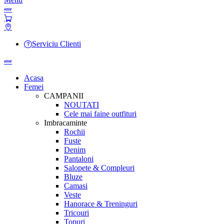
Serviciu Clienti
Acasa
Femei
CAMPANII
NOUTATI
Cele mai faine outfituri
Imbracaminte
Rochii
Fuste
Denim
Pantaloni
Salopete & Compleuri
Bluze
Camasi
Veste
Hanorace & Treninguri
Tricouri
Topuri