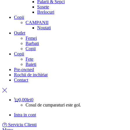
Palarii & Sepci
Sosete
Brelocuri
Copii
CAMPANII
Noutati
Outlet
Femei
Barbati
Copii
Copii
Fete
Baieti
Pre-owned
Rochii de inchiriat
Contact
0,00
lei
0
Cosul de cumparaturi este gol.
Intra in cont
Serviciu Clienti
Menu