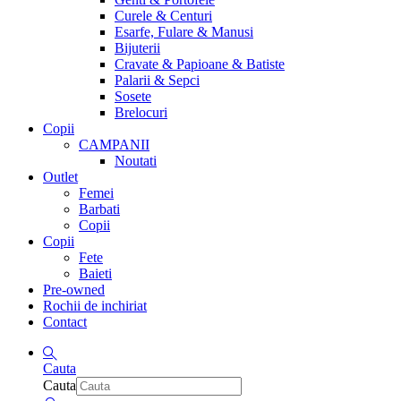
Curele & Centuri
Esarfe, Fulare & Manusi
Bijuterii
Cravate & Papioane & Batiste
Palarii & Sepci
Sosete
Brelocuri
Copii
CAMPANII
Noutati
Outlet
Femei
Barbati
Copii
Copii
Fete
Baieti
Pre-owned
Rochii de inchiriat
Contact
Cauta
Cauta