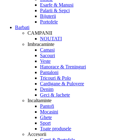
Esarfe & Manusi
Palarii & Sepci
Bijuterii
Portofele
Barbati
CAMPANII
NOUTATI
Imbracaminte
Camasi
Sacouri
Veste
Hanorace & Treninguri
Pantaloni
Tricouri & Polo
Cardigane & Pulovere
Denim
Geci & Jachete
Incaltaminte
Pantofi
Mocasini
Ghete
Sport
Toate produsele
Accesorii
Genti & Portofele