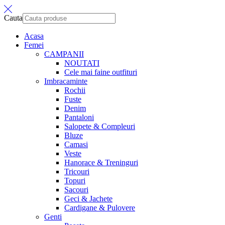
Cauta
Acasa
Femei
CAMPANII
NOUTATI
Cele mai faine outfituri
Imbracaminte
Rochii
Fuste
Denim
Pantaloni
Salopete & Compleuri
Bluze
Camasi
Veste
Hanorace & Treninguri
Tricouri
Topuri
Sacouri
Geci & Jachete
Cardigane & Pulovere
Genti