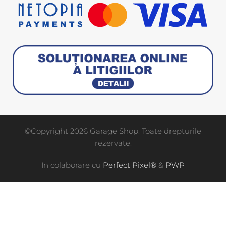
©Copyright 2026 Garage Shop. Toate drepturile
rezervate.
In colaborare cu
Perfect Pixel®
&
PWP