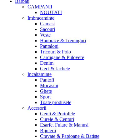
Barbati
CAMPANII
NOUTATI
Imbracaminte
Camasi
Sacouri
Veste
Hanorace & Treninguri
Pantaloni
Tricouri & Polo
Cardigane & Pulovere
Denim
Geci & Jachete
Incaltaminte
Pantofi
Mocasini
Ghete
Sport
Toate produsele
Accesorii
Genti & Portofele
Curele & Centuri
Esarfe, Fulare & Manusi
Bijuterii
Cravate & Papioane & Batiste