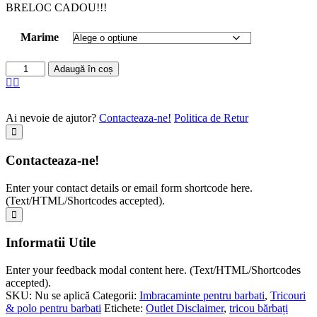
BRELOC CADOU!!!
Marime
Adaugă în coș
Ai nevoie de ajutor?
Contacteaza-ne!
Politica de Retur
Contacteaza-ne!
Enter your contact details or email form shortcode here.
(Text/HTML/Shortcodes accepted).
Informatii Utile
Enter your feedback modal content here. (Text/HTML/Shortcodes
accepted).
SKU:
Nu se aplică
Categorii:
Imbracaminte pentru barbati
,
Tricouri
& polo pentru barbati
Etichete:
Outlet Disclaimer
,
tricou bărbați