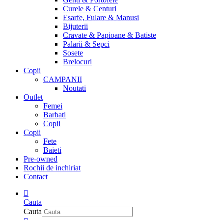
Curele & Centuri
Esarfe, Fulare & Manusi
Bijuterii
Cravate & Papioane & Batiste
Palarii & Sepci
Sosete
Brelocuri
Copii
CAMPANII
Noutati
Outlet
Femei
Barbati
Copii
Copii
Fete
Baieti
Pre-owned
Rochii de inchiriat
Contact
Cauta
Cauta