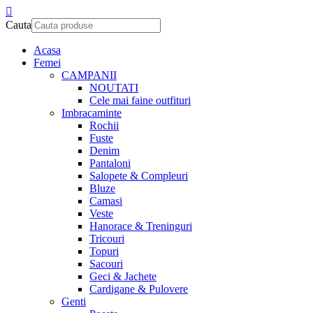
Cauta
Acasa
Femei
CAMPANII
NOUTATI
Cele mai faine outfituri
Imbracaminte
Rochii
Fuste
Denim
Pantaloni
Salopete & Compleuri
Bluze
Camasi
Veste
Hanorace & Treninguri
Tricouri
Topuri
Sacouri
Geci & Jachete
Cardigane & Pulovere
Genti