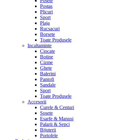
Posete
Postas
Plicuri
Sport
Plaja
Rucsacuri
Borsete
Toate Produsele
Incaltaminte
Ciocate
Botine
Cizme
Ghete
Balerini
Pantofi
Sandale
Sport
Toate Produsele
Accesorii
Curele & Centuri
Sosete
Esarfe & Manusi
Palarii & Sepci
Bijuterii
Portofele