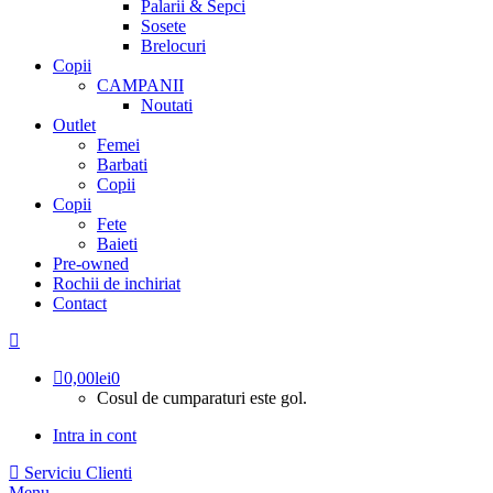
Palarii & Sepci
Sosete
Brelocuri
Copii
CAMPANII
Noutati
Outlet
Femei
Barbati
Copii
Copii
Fete
Baieti
Pre-owned
Rochii de inchiriat
Contact
0,00
lei
0
Cosul de cumparaturi este gol.
Intra in cont
Serviciu Clienti
Menu