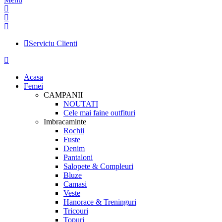
Serviciu Clienti
Acasa
Femei
CAMPANII
NOUTATI
Cele mai faine outfituri
Imbracaminte
Rochii
Fuste
Denim
Pantaloni
Salopete & Compleuri
Bluze
Camasi
Veste
Hanorace & Treninguri
Tricouri
Topuri