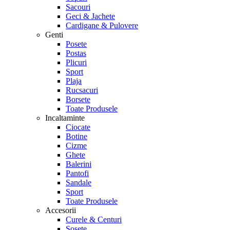
Sacouri
Geci & Jachete
Cardigane & Pulovere
Genti
Posete
Postas
Plicuri
Sport
Plaja
Rucsacuri
Borsete
Toate Produsele
Incaltaminte
Ciocate
Botine
Cizme
Ghete
Balerini
Pantofi
Sandale
Sport
Toate Produsele
Accesorii
Curele & Centuri
Sosete