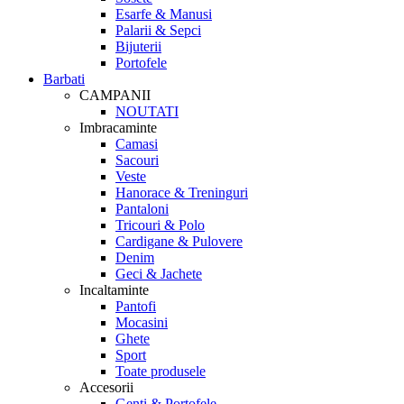
Esarfe & Manusi
Palarii & Sepci
Bijuterii
Portofele
Barbati
CAMPANII
NOUTATI
Imbracaminte
Camasi
Sacouri
Veste
Hanorace & Treninguri
Pantaloni
Tricouri & Polo
Cardigane & Pulovere
Denim
Geci & Jachete
Incaltaminte
Pantofi
Mocasini
Ghete
Sport
Toate produsele
Accesorii
Genti & Portofele