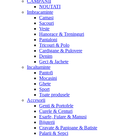
CAMPANII
NOUTATI
Imbracaminte
Camasi
Sacouri
Veste
Hanorace & Treninguri
Pantaloni
Tricouri & Polo
Cardigane & Pulovere
Denim
Geci & Jachete
Incaltaminte
Pantofi
Mocasini
Ghete
Sport
Toate produsele
Accesorii
Genti & Portofele
Curele & Centuri
Esarfe, Fulare & Manusi
Bijuterii
Cravate & Papioane & Batiste
Palarii & Sepci