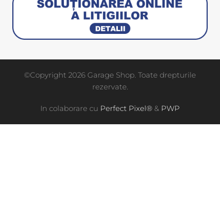
©Copyright 2026 Garage Shop. Toate drepturile
rezervate.
In colaborare cu
Perfect Pixel®
&
PWP