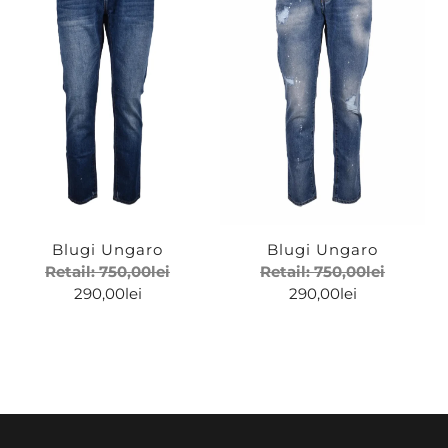
Haine pentru barbati
Brand
Ungaro
Blugi Ungaro
Blugi Ungaro
Retail:
750,00
lei
Retail:
750,00
lei
290,00
lei
290,00
lei
Marime
33
34