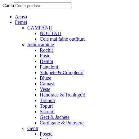
Cauta
Acasa
Femei
CAMPANII
NOUTATI
Cele mai faine outfituri
Imbracaminte
Rochii
Fuste
Denim
Pantaloni
Salopete & Compleuri
Bluze
Camasi
Veste
Hanorace & Treninguri
Tricouri
Topuri
Sacouri
Geci & Jachete
Cardigane & Pulovere
Genti
Posete