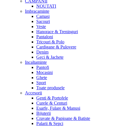
CAMPANII
NOUTATI
Imbracaminte
Camasi
Sacouri
Veste
Hanorace & Treninguri
Pantaloni
Tricouri & Polo
Cardigane & Pulovere
Denim
Geci & Jachete
Incaltaminte
Pantofi
Mocasini
Ghete
Sport
Toate produsele
Accesorii
Genti & Portofele
Curele & Centuri
Esarfe, Fulare & Manusi
Bijuterii
Cravate & Papioane & Batiste
Palarii & Sepci