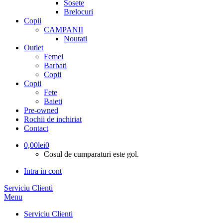
Sosete
Brelocuri
Copii
CAMPANII
Noutati
Outlet
Femei
Barbati
Copii
Copii
Fete
Baieti
Pre-owned
Rochii de inchiriat
Contact
0,00
lei
0
Cosul de cumparaturi este gol.
Intra in cont
Serviciu Clienti
Menu
Serviciu Clienti