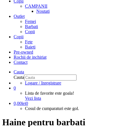
Copii
CAMPANII
Noutati
Outlet
Femei
Barbati
Copii
Copii
Fete
Baieti
Pre-owned
Rochii de inchiriat
Contact
Cauta
Cauta
Logare / Inregistrare
0
Lista de favorite este goala!
Vezi lista
0,00
lei
0
Cosul de cumparaturi este gol.
Haine pentru barbati