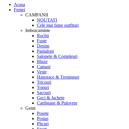
Acasa
Femei
CAMPANII
NOUTATI
Cele mai faine outfituri
Imbracaminte
Rochii
Fuste
Denim
Pantaloni
Salopete & Compleuri
Bluze
Camasi
Veste
Hanorace & Treninguri
Tricouri
Topuri
Sacouri
Geci & Jachete
Cardigane & Pulovere
Genti
Posete
Postas
Plicuri
Sport