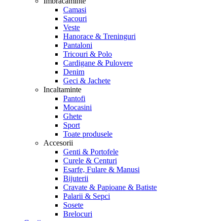
Imbracaminte
Camasi
Sacouri
Veste
Hanorace & Treninguri
Pantaloni
Tricouri & Polo
Cardigane & Pulovere
Denim
Geci & Jachete
Incaltaminte
Pantofi
Mocasini
Ghete
Sport
Toate produsele
Accesorii
Genti & Portofele
Curele & Centuri
Esarfe, Fulare & Manusi
Bijuterii
Cravate & Papioane & Batiste
Palarii & Sepci
Sosete
Brelocuri