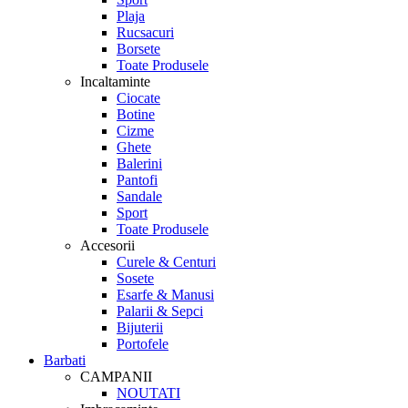
Plaja
Rucsacuri
Borsete
Toate Produsele
Incaltaminte
Ciocate
Botine
Cizme
Ghete
Balerini
Pantofi
Sandale
Sport
Toate Produsele
Accesorii
Curele & Centuri
Sosete
Esarfe & Manusi
Palarii & Sepci
Bijuterii
Portofele
Barbati
CAMPANII
NOUTATI