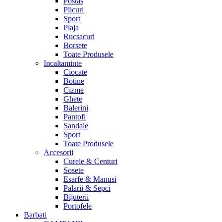
Postas
Plicuri
Sport
Plaja
Rucsacuri
Borsete
Toate Produsele
Incaltaminte
Ciocate
Botine
Cizme
Ghete
Balerini
Pantofi
Sandale
Sport
Toate Produsele
Accesorii
Curele & Centuri
Sosete
Esarfe & Manusi
Palarii & Sepci
Bijuterii
Portofele
Barbati