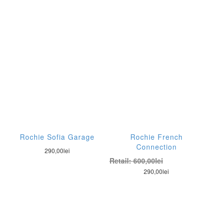
Rochie Sofia Garage
Rochie French
Connection
290,00
lei
Retail:
600,00
lei
290,00
lei