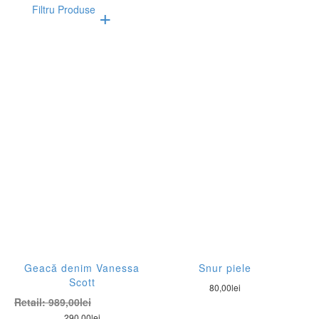
Filtru Produse
Afiseaza doar produsele in oferta!
Subcategorii
Campanii
Accesorii pentru femei
Genti pentru femei
Imbracaminte pentru femei
Incaltaminte pentru femei
Geacă denim Vanessa
Snur piele
Brand
Scott
80,00
lei
Retail:
989,00
lei
Ale
290,00
lei