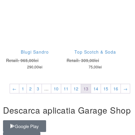
Blugi Sandro
Top Scotch & Soda
Retail:
965,00
lei
Retail:
309,00
lei
290,00
lei
75,00
lei
←
1
2
3
…
10
11
12
13
14
15
16
→
Descarca aplicatia Garage Shop
Google Play