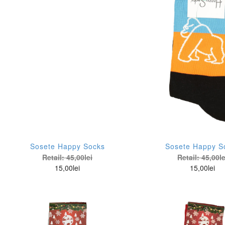
Galben
Su
Le
Gri
Su
Li
Gri metalizat
We
Lo
Imprimeu Animal
Ba
Ly
Imprimeu Craciun
dr
Mo
Imprimeu Floral
Mo
Ivoire
Pe
Jeans albastru
Sosete Happy Socks
Sosete Happy S
Pi
Retail:
45,00
lei
Retail:
45,00
le
Kaki
15,00
lei
15,00
lei
Re
Maro
Re
Mov
Sc
Multicolor