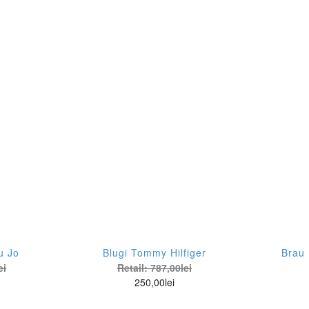
useppe Di Morabito
Wear
anerica
the
ve Republic
je
rox
nsieur Chaussette
 8
lo Ralph Lauren
u Jo
Blugi Tommy Hilfiger
Brau
ei
Retail:
787,00
lei
ecise Paris
250,00
lei
d Valentino