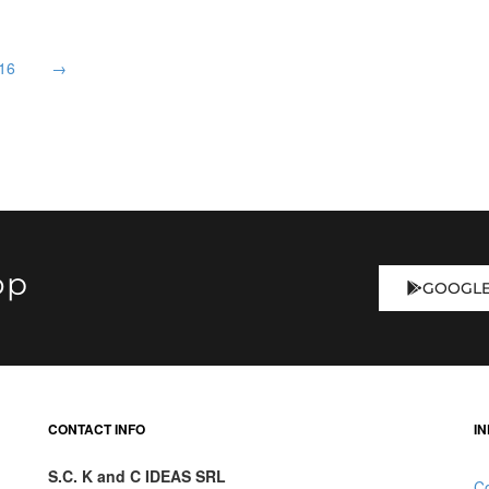
ccianera
16
→
berto Cavalli
ge & Claire
ndro
ve Style
ezeen
op
udio Eleven
GOOGLE
ccin
endy Queen
la Johnson
CONTACT INFO
IN
at's Up?
S.C. K and C IDEAS SRL
Co