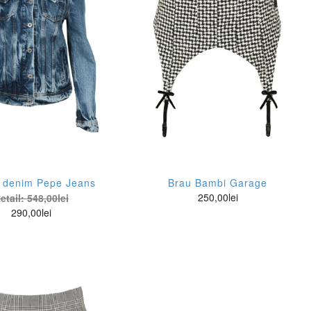
 denim Pepe Jeans
Brau Bambi Garage
250,00
lei
etail:
548,00
lei
290,00
lei