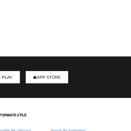
 PLAY
APP STORE
FORMATII UTILE
nditii de utilizare
Acord de inchiriere