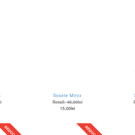
uvenir
4(L)
d Baker
40 (IT)
e Kooples
42 (IT)
e North Face
42(IT)
mmy Hilfiger
44 (EU)
nessa Scott
44 (IT)
ape
46 (IT)
ice + Olivia
48 (IT)
x
Sosete Mirox
tic & Barn
6 (UK)
i
Retail:
48,00
lei
15,00
lei
A&SH
80 cm
bylon
REDUCERE
REDUCERE
be