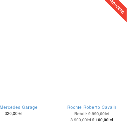
REDUCERE
 Mercedes Garage
Rochie Roberto Cavalli
320,00
lei
Retail:
9.990,00
lei
3.900,00
lei
2.100,00
lei