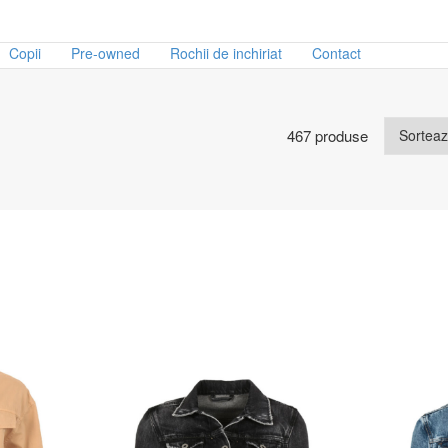
Copii
Pre-owned
Rochii de inchiriat
Contact
467 produse
d
Marime
e
23