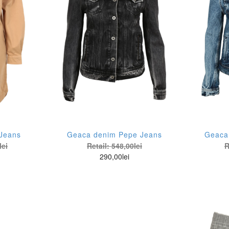
mani
24
os
25
trattivo
26
rbour
27
lstaff
28
umarine
29
Stil
by.s
30
 Jeans
Geaca denim Pepe Jeans
Geaca
line
Boho
lei
Retail:
548,00
lei
R
ampion
31
290,00
lei
assic Fit
Casual
ylong
32
opped
Clubbing
rpouli
33
stom Fit
Cocktail
ykorn
34
stom slim fit
De seara