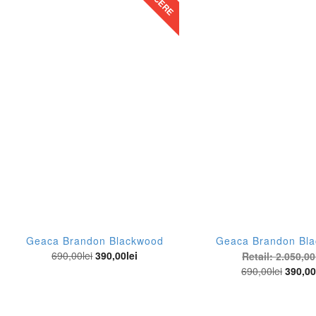
Be
Bo
Br
Ca
Ca
Ci
Cl
En
Geaca Brandon Blackwood
Geaca Brandon Bl
Fa
690,00
lei
390,00
lei
Retail:
2.050,00
Fa
690,00
lei
390,0
Fo