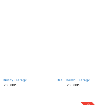
u Bunny Garage
Brau Bambi Garage
250,00
lei
250,00
lei