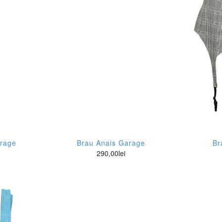
SN
36
kota Wide Leg
Flower-Power
isabetta Franchi
38
azat
Office
ench Connection
40
rlfriend
Sport
nt
42
gh waist mom
Street
rage
44
gh Waist Skinny
ess
46
m fit
ppy Socks
L
gular Fit
go Boss
L/XL
arage
Brau Anais Garage
Br
laxed Fit
290,00
lei
perial
M
inny Fit
op
M/L
im Fit
cca Jeans
S
raight Fit
s Bourdelles des Garcon
S/M