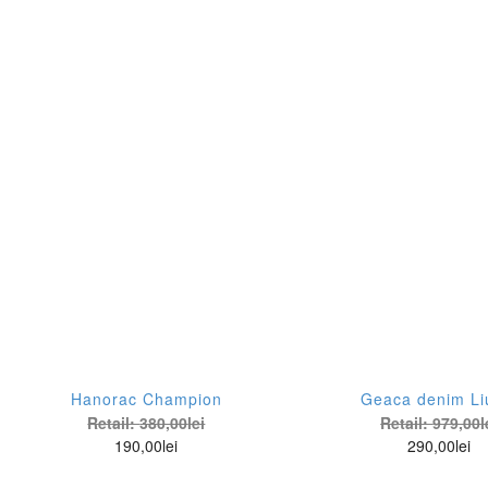
Gi
In
Je
Ko
Lo
Ma
Mi
Mo
No
Po
Hanorac Champion
Geaca denim Li
Retail:
380,00
lei
Retail:
979,00
l
Pr
190,00
lei
290,00
lei
Re