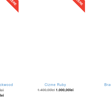
llerose
utique Miau by Clara Rotescu
andon Blackwood
charel
lifornia
nque
audie Pierlot
zzo
ackwood
bienne Chapot
Cizme Ruby
Bra
1.400,00
lei
1.000,00
lei
lei
rm Rio
0
lei
r Love & Lemons