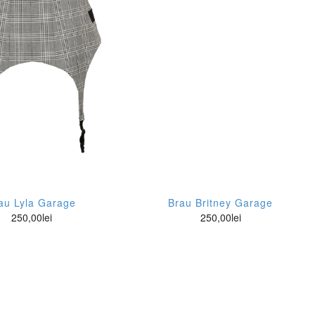
au Lyla Garage
Brau Britney Garage
250,00
lei
250,00
lei