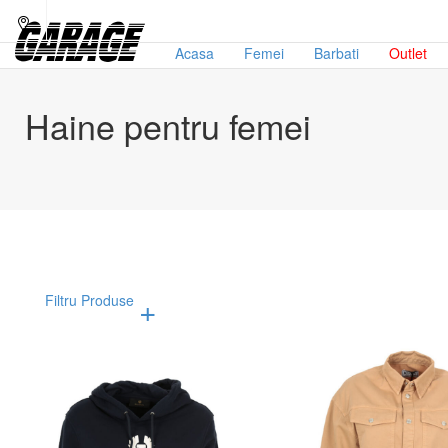
Acasa
Femei
Barbati
Outlet
Haine pentru femei
Filtru Produse
Afiseaza doar produsele in oferta!
Subcategorii
Bran
Campanii
Al