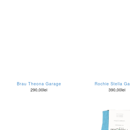
D
Bej
Da
El
Bleu
Ev
Fr
Bleumarin
Gi
Ga
Buline
Hi
Ga
Burgundy
Hi
Gu
Camuflaj
Mo
Ha
Caramiziu
Re
Hu
Brau Theona Garage
Rochie Stella G
Carouri
Re
290,00
lei
390,00
lei
Im
Crem
Sk
Jo
Dungi
Sl
Ko
Fucsia
St
Le