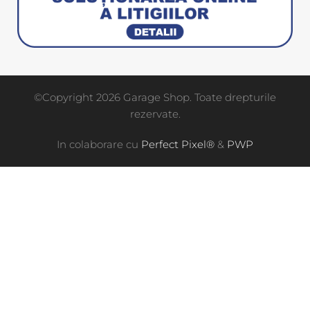
©Copyright 2026 Garage Shop. Toate drepturile
rezervate.
In colaborare cu
Perfect Pixel®
&
PWP