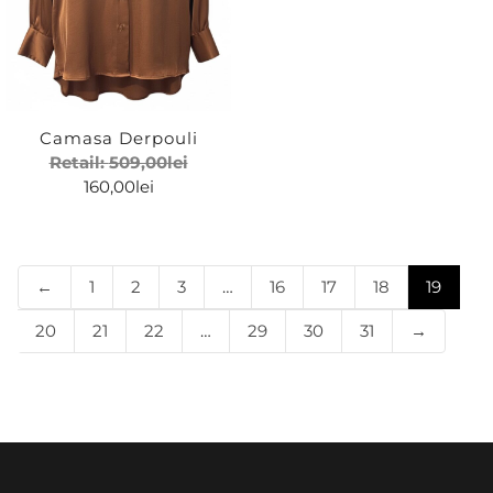
Polo Ralph Lauren
Precise Paris
Red Valentino
Camasa Derpouli
Retail:
509,00
lei
Riccianera
160,00
lei
Roberto Cavalli
Sage & Claire
←
1
2
3
…
16
17
18
19
Sandro
20
21
22
…
29
30
31
→
Save Style
Shezeen
Studio Eleven
Toccin