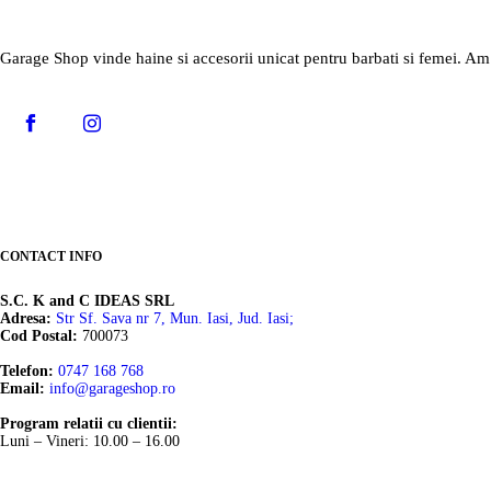
Gu
Buline
Hi
Ha
Garage Shop vinde haine si accesorii unicat pentru barbati si femei. Am s
Burgundy
Hi
Hu
Camuflaj
Mo
Im
Caramiziu
Re
Jo
Carouri
Re
Ko
Crem
Sk
Le
Dungi
Sl
CONTACT INFO
Le
Fucsia
Su
S.C. K and C IDEAS SRL
Li
Adresa:
Str Sf. Sava nr 7, Mun. Iasi, Jud. Iasi;
Galben
Su
Cod Postal:
700073
Lo
Gri
W
Telefon:
0747 168 768
Email:
info@garageshop.ro
Ly
Gri metalizat
Ba
Program relatii cu clientii:
Mo
Imprimeu Animal
dr
Luni – Vineri: 10.00 – 16.00
M
Imprimeu Craciun