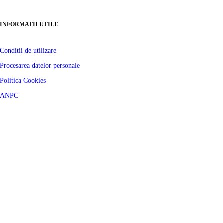
Fo
INFORMATII UTILE
Gi
In
Conditii de utilizare
Procesarea datelor personale
Je
Politica Cookies
Ko
ANPC
Lo
Ma
Mi
No
Po
Pr
Re
Ri