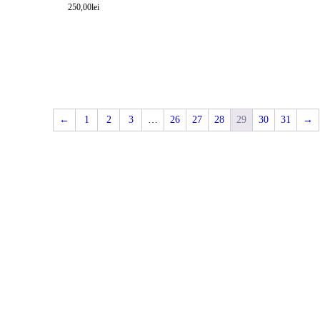
690,00lei.
250,00
lei
←
1
2
3
…
26
27
28
29
30
31
→