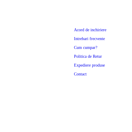
r Love & Lemons
useppe Di Morabito
Wear
Acord de inchiriere
Intrebari frecvente
anerica
Cum cumpar?
the
Politica de Retur
ve Republic
Expediere produse
je
Contact
rox
 8
lo Ralph Lauren
ecise Paris
d Valentino
ccianera