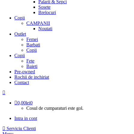
Palarii & Sepci
Sosete
Brelocuri
Copii
CAMPANII
Noutati
Outlet
Femei
Barbati
Copii
Copii
Fete
Baieti
Pre-owned
Rochii de inchiriat
Contact
0,00
lei
0
Cosul de cumparaturi este gol.
Intra in cont
Serviciu Clienti
Menu