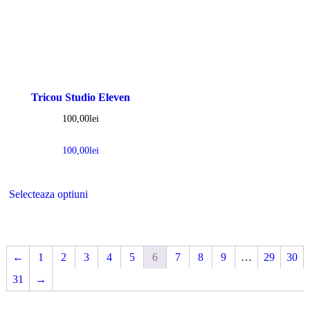
Tricou Studio Eleven
100,00
lei
100,00
lei
Selecteaza optiuni
←
1
2
3
4
5
6
7
8
9
…
29
30
31
→