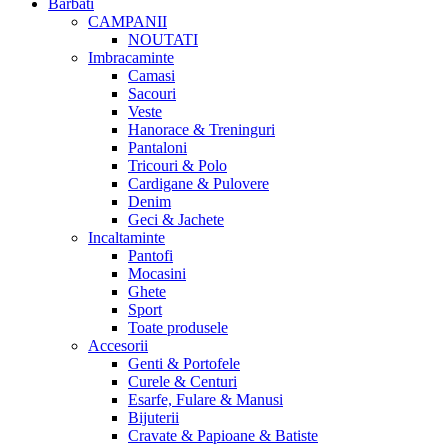
Barbati
CAMPANII
NOUTATI
Imbracaminte
Camasi
Sacouri
Veste
Hanorace & Treninguri
Pantaloni
Tricouri & Polo
Cardigane & Pulovere
Denim
Geci & Jachete
Incaltaminte
Pantofi
Mocasini
Ghete
Sport
Toate produsele
Accesorii
Genti & Portofele
Curele & Centuri
Esarfe, Fulare & Manusi
Bijuterii
Cravate & Papioane & Batiste