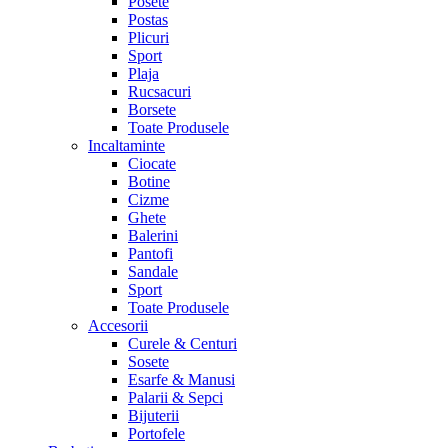
Posete
Postas
Plicuri
Sport
Plaja
Rucsacuri
Borsete
Toate Produsele
Incaltaminte
Ciocate
Botine
Cizme
Ghete
Balerini
Pantofi
Sandale
Sport
Toate Produsele
Accesorii
Curele & Centuri
Sosete
Esarfe & Manusi
Palarii & Sepci
Bijuterii
Portofele