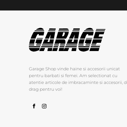
Garage Shop vinde haine si accesorii unicat
pentru barbati si femei. Am selectionat cu
atentie articole de imbracaminte si accesorii, d
drag pentru voi!