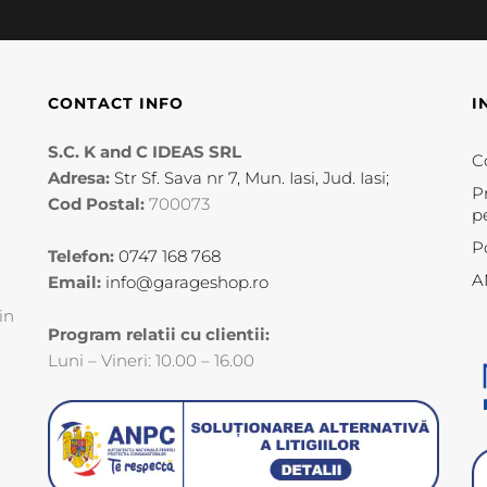
CONTACT INFO
I
S.C. K and C IDEAS SRL
Co
Adresa:
Str Sf. Sava nr 7, Mun. Iasi, Jud. Iasi;
P
Cod Postal:
700073
p
P
Telefon:
0747 168 768
A
Email:
info@garageshop.ro
in
Program relatii cu clientii:
Luni – Vineri: 10.00 – 16.00