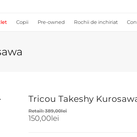
let
Copii
Pre-owned
Rochii de inchiriat
Con
sawa
Tricou Takeshy Kurosaw
Retail:
389,00
lei
150,00
lei