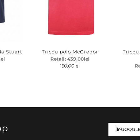
da Stuart
Tricou polo McGregor
Tricou
lei
Retail:
439,00
lei
150,00
lei
Re
op
GOOGLE