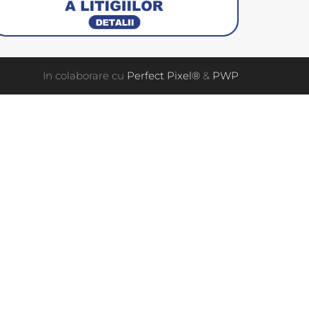
In colaborare cu
Perfect Pixel®
&
PWP