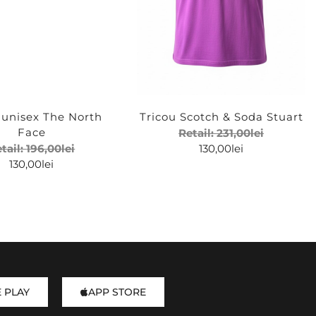
 unisex The North
Tricou Scotch & Soda Stuart
Face
Retail:
231,00
lei
tail:
196,00
lei
130,00
lei
130,00
lei
 PLAY
APP STORE