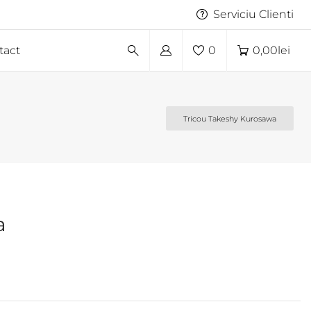
Serviciu Clienti
tact
0
0,00
lei
Tricou Takeshy Kurosawa
a