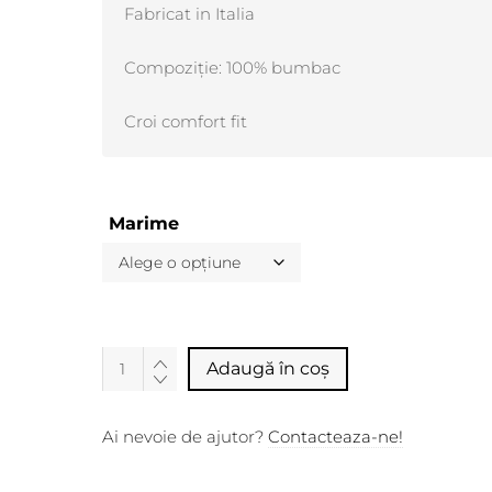
Fabricat in Italia
Compoziție: 100% bumbac
Croi comfort fit
Marime
Alternative:
Adaugă în coș
Ai nevoie de ajutor?
Contacteaza-ne!