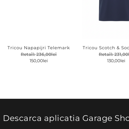
Tricou Napapijri Telemark
Tricou Scotch & So
Retail:
236,00
lei
Retail:
231,00
150,00
lei
130,00
lei
Descarca aplicatia Garage Sh