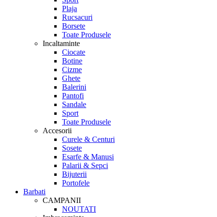
Plaja
Rucsacuri
Borsete
Toate Produsele
Incaltaminte
Ciocate
Botine
Cizme
Ghete
Balerini
Pantofi
Sandale
Sport
Toate Produsele
Accesorii
Curele & Centuri
Sosete
Esarfe & Manusi
Palarii & Sepci
Bijuterii
Portofele
Barbati
CAMPANII
NOUTATI