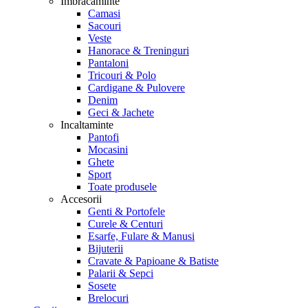
Imbracaminte
Camasi
Sacouri
Veste
Hanorace & Treninguri
Pantaloni
Tricouri & Polo
Cardigane & Pulovere
Denim
Geci & Jachete
Incaltaminte
Pantofi
Mocasini
Ghete
Sport
Toate produsele
Accesorii
Genti & Portofele
Curele & Centuri
Esarfe, Fulare & Manusi
Bijuterii
Cravate & Papioane & Batiste
Palarii & Sepci
Sosete
Brelocuri