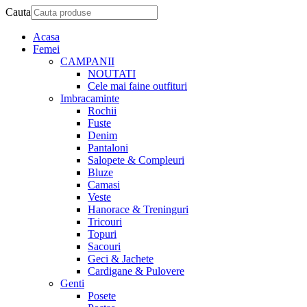
Cauta
Acasa
Femei
CAMPANII
NOUTATI
Cele mai faine outfituri
Imbracaminte
Rochii
Fuste
Denim
Pantaloni
Salopete & Compleuri
Bluze
Camasi
Veste
Hanorace & Treninguri
Tricouri
Topuri
Sacouri
Geci & Jachete
Cardigane & Pulovere
Genti
Posete