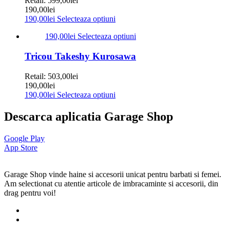
Retail:
599,00
lei
190,00
lei
190,00
lei
Selecteaza optiuni
190,00
lei
Selecteaza optiuni
Tricou Takeshy Kurosawa
Retail:
503,00
lei
190,00
lei
190,00
lei
Selecteaza optiuni
Descarca aplicatia Garage Shop
Google Play
App Store
Garage Shop vinde haine si accesorii unicat pentru barbati si femei.
Am selectionat cu atentie articole de imbracaminte si accesorii, din
drag pentru voi!