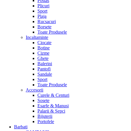
Postas
Plicuri
Sport
Plaja
Rucsacuri
Borsete
Toate Produsele
Incaltaminte
Ciocate
Botine
Cizme
Ghete
Balerini
Pantofi
Sandale
Sport
Toate Produsele
Accesorii
Curele & Centuri
Sosete
Esarfe & Manusi
Palarii & Sepci
Bijuterii
Portofele
Barbati