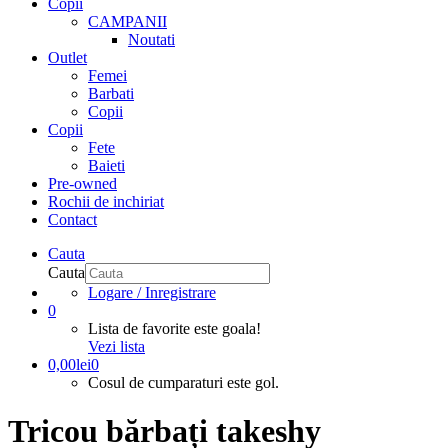
Copii
CAMPANII
Noutati
Outlet
Femei
Barbati
Copii
Copii
Fete
Baieti
Pre-owned
Rochii de inchiriat
Contact
Cauta
Cauta
Logare / Inregistrare
0
Lista de favorite este goala!
Vezi lista
0,00
lei
0
Cosul de cumparaturi este gol.
Tricou bărbați takeshy