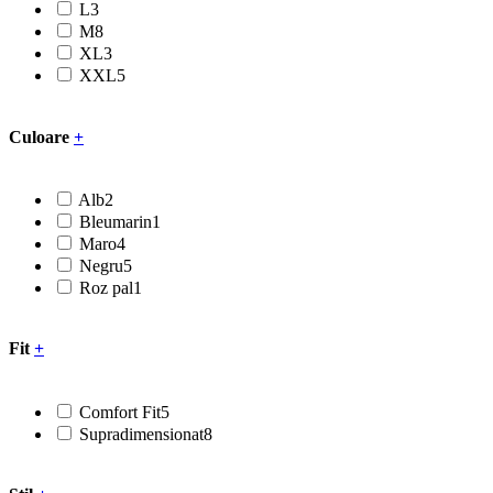
L
3
M
8
XL
3
XXL
5
Culoare
+
Alb
2
Bleumarin
1
Maro
4
Negru
5
Roz pal
1
Fit
+
Comfort Fit
5
Supradimensionat
8