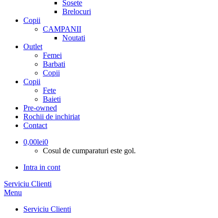
Sosete
Brelocuri
Copii
CAMPANII
Noutati
Outlet
Femei
Barbati
Copii
Copii
Fete
Baieti
Pre-owned
Rochii de inchiriat
Contact
0,00
lei
0
Cosul de cumparaturi este gol.
Intra in cont
Serviciu Clienti
Menu
Serviciu Clienti