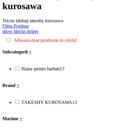
kurosawa
Tricou bărbați takeshy kurosawa
Filtru Produse
show blocks helper
Afiseaza doar produsele in oferta!
Subcategorii
+
Haine pentru barbati
13
Brand
+
TAKESHY KUROSAWA
13
Marime
+