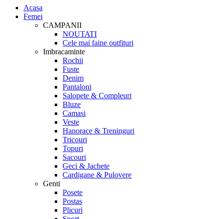
Acasa
Femei
CAMPANII
NOUTATI
Cele mai faine outfituri
Imbracaminte
Rochii
Fuste
Denim
Pantaloni
Salopete & Compleuri
Bluze
Camasi
Veste
Hanorace & Treninguri
Tricouri
Topuri
Sacouri
Geci & Jachete
Cardigane & Pulovere
Genti
Posete
Postas
Plicuri
Sport