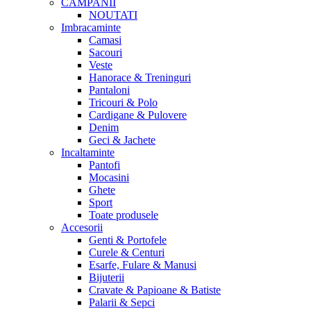
CAMPANII
NOUTATI
Imbracaminte
Camasi
Sacouri
Veste
Hanorace & Treninguri
Pantaloni
Tricouri & Polo
Cardigane & Pulovere
Denim
Geci & Jachete
Incaltaminte
Pantofi
Mocasini
Ghete
Sport
Toate produsele
Accesorii
Genti & Portofele
Curele & Centuri
Esarfe, Fulare & Manusi
Bijuterii
Cravate & Papioane & Batiste
Palarii & Sepci