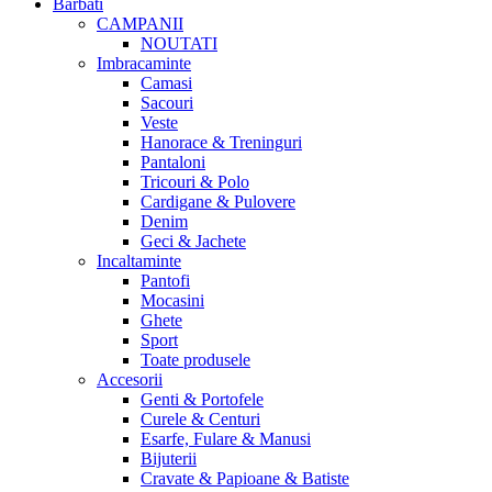
Barbati
CAMPANII
NOUTATI
Imbracaminte
Camasi
Sacouri
Veste
Hanorace & Treninguri
Pantaloni
Tricouri & Polo
Cardigane & Pulovere
Denim
Geci & Jachete
Incaltaminte
Pantofi
Mocasini
Ghete
Sport
Toate produsele
Accesorii
Genti & Portofele
Curele & Centuri
Esarfe, Fulare & Manusi
Bijuterii
Cravate & Papioane & Batiste