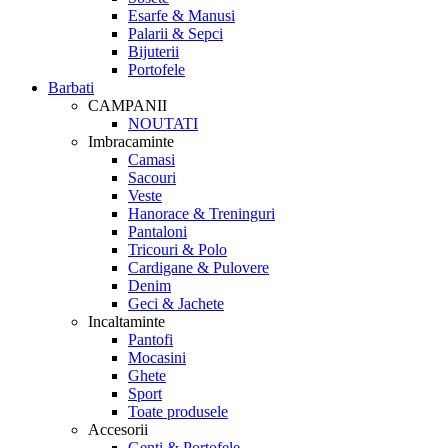
Esarfe & Manusi
Palarii & Sepci
Bijuterii
Portofele
Barbati
CAMPANII
NOUTATI
Imbracaminte
Camasi
Sacouri
Veste
Hanorace & Treninguri
Pantaloni
Tricouri & Polo
Cardigane & Pulovere
Denim
Geci & Jachete
Incaltaminte
Pantofi
Mocasini
Ghete
Sport
Toate produsele
Accesorii
Genti & Portofele