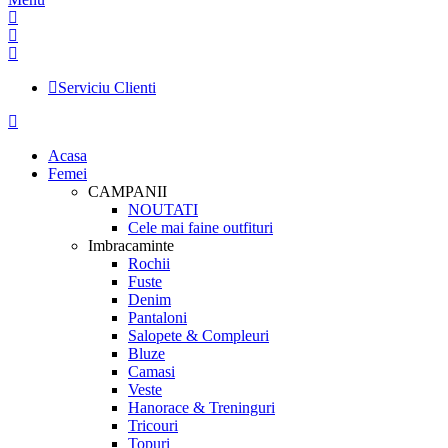
Serviciu Clienti
Acasa
Femei
CAMPANII
NOUTATI
Cele mai faine outfituri
Imbracaminte
Rochii
Fuste
Denim
Pantaloni
Salopete & Compleuri
Bluze
Camasi
Veste
Hanorace & Treninguri
Tricouri
Topuri