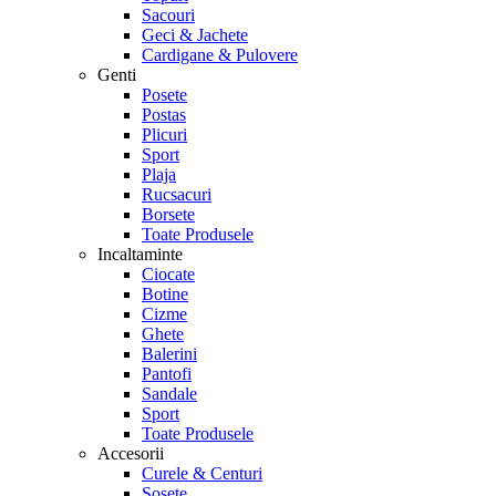
Sacouri
Geci & Jachete
Cardigane & Pulovere
Genti
Posete
Postas
Plicuri
Sport
Plaja
Rucsacuri
Borsete
Toate Produsele
Incaltaminte
Ciocate
Botine
Cizme
Ghete
Balerini
Pantofi
Sandale
Sport
Toate Produsele
Accesorii
Curele & Centuri
Sosete