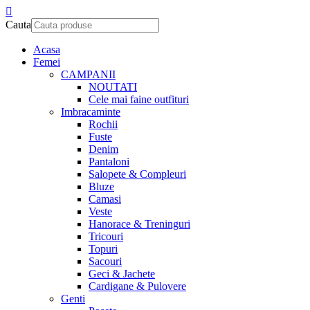
Cauta
Acasa
Femei
CAMPANII
NOUTATI
Cele mai faine outfituri
Imbracaminte
Rochii
Fuste
Denim
Pantaloni
Salopete & Compleuri
Bluze
Camasi
Veste
Hanorace & Treninguri
Tricouri
Topuri
Sacouri
Geci & Jachete
Cardigane & Pulovere
Genti