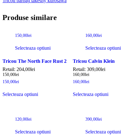
Tricou bărbați takeshy kurosawa
Produse similare
150,00
lei
160,00
lei
Selecteaza optiuni
Selecteaza optiuni
Tricou The North Face Rust 2
Tricou Calvin Klein
Retail:
204,00
lei
Retail:
309,00
lei
150,00
lei
160,00
lei
150,00
lei
160,00
lei
Selecteaza optiuni
Selecteaza optiuni
120,00
lei
390,00
lei
Selecteaza optiuni
Selecteaza optiuni