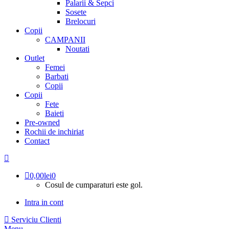
Palarii & Sepci
Sosete
Brelocuri
Copii
CAMPANII
Noutati
Outlet
Femei
Barbati
Copii
Copii
Fete
Baieti
Pre-owned
Rochii de inchiriat
Contact
0,00
lei
0
Cosul de cumparaturi este gol.
Intra in cont
Serviciu Clienti
Menu