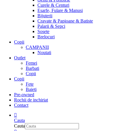
Curele & Centuri
Esarfe, Fulare & Manusi
Bijuterii
Cravate & Papioane & Batiste
Palarii & Sepci
Sosete
Brelocuri
Copii
CAMPANII
Noutati
Outlet
Femei
Barbati
Copii
Copii
Fete
Baieti
Pre-owned
Rochii de inchiriat
Contact
Cauta
Cauta