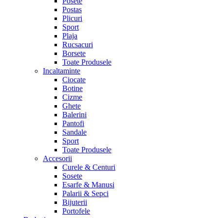
Posete
Postas
Plicuri
Sport
Plaja
Rucsacuri
Borsete
Toate Produsele
Incaltaminte
Ciocate
Botine
Cizme
Ghete
Balerini
Pantofi
Sandale
Sport
Toate Produsele
Accesorii
Curele & Centuri
Sosete
Esarfe & Manusi
Palarii & Sepci
Bijuterii
Portofele