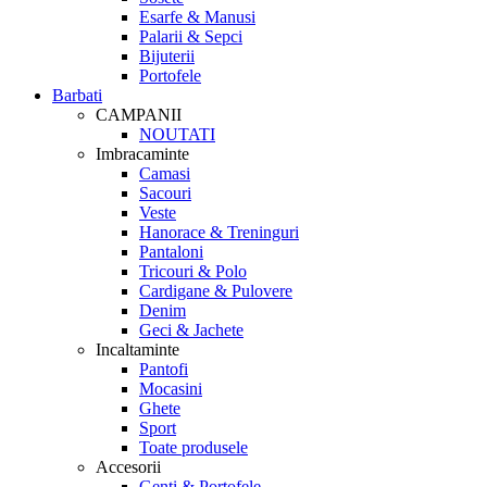
Esarfe & Manusi
Palarii & Sepci
Bijuterii
Portofele
Barbati
CAMPANII
NOUTATI
Imbracaminte
Camasi
Sacouri
Veste
Hanorace & Treninguri
Pantaloni
Tricouri & Polo
Cardigane & Pulovere
Denim
Geci & Jachete
Incaltaminte
Pantofi
Mocasini
Ghete
Sport
Toate produsele
Accesorii
Genti & Portofele