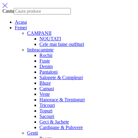
Cauta
Acasa
Femei
CAMPANII
NOUTATI
Cele mai faine outfituri
Imbracaminte
Rochii
Fuste
Denim
Pantaloni
Salopete & Compleuri
Bluze
Camasi
Veste
Hanorace & Treninguri
Tricouri
Topuri
Sacouri
Geci & Jachete
Cardigane & Pulovere
Genti