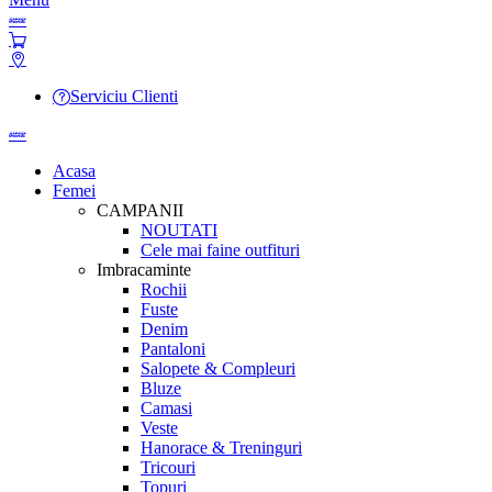
Serviciu Clienti
Acasa
Femei
CAMPANII
NOUTATI
Cele mai faine outfituri
Imbracaminte
Rochii
Fuste
Denim
Pantaloni
Salopete & Compleuri
Bluze
Camasi
Veste
Hanorace & Treninguri
Tricouri
Topuri