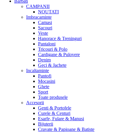
Barbati
CAMPANII
NOUTATI
Imbracaminte
Camasi
Sacouri
Veste
Hanorace & Treninguri
Pantaloni
Tricouri & Polo
Cardigane & Pulovere
Denim
Geci & Jachete
Incaltaminte
Pantofi
Mocasini
Ghete
Sport
Toate produsele
Accesorii
Genti & Portofele
Curele & Centuri
Esarfe, Fulare & Manusi
Bijuterii
Cravate & Papioane & Batiste