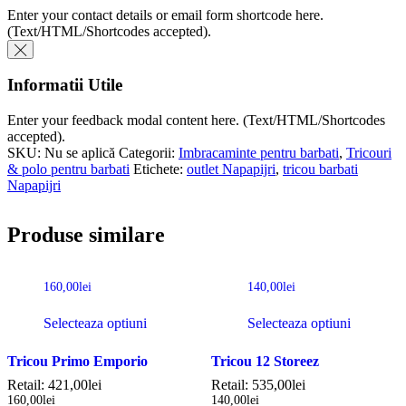
Enter your contact details or email form shortcode here.
(Text/HTML/Shortcodes accepted).
Informatii Utile
Enter your feedback modal content here. (Text/HTML/Shortcodes
accepted).
SKU:
Nu se aplică
Categorii:
Imbracaminte pentru barbati
,
Tricouri
& polo pentru barbati
Etichete:
outlet Napapijri
,
tricou barbati
Napapijri
Produse similare
160,00
lei
140,00
lei
Selecteaza optiuni
Selecteaza optiuni
Tricou Primo Emporio
Tricou 12 Storeez
Retail:
421,00
lei
Retail:
535,00
lei
160,00
lei
140,00
lei