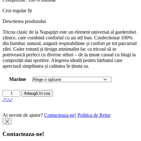
Croi regular fit
Descrierea produsului
Tricou clasic de la Napapijri este un element universal al garderobei
zilnice, care combină confortul cu un stil bun. Confectionat 100%
din bumbac natural, asigură respirabilitate și confort pe tot parcursul
zilei. Guler rotund și design minimalist fac ca tricoul să se
potrivească perfect cu diverse stiluri – de la ținute casual cu blugi la
compoziții mai sportive. Alegerea ideală pentru bărbatul care
apreciază simplitatea și calitatea în ținuta sa.
Marime
Adaugă în coș
Ai nevoie de ajutor?
Contacteaza-ne!
Politica de Retur
Contacteaza-ne!