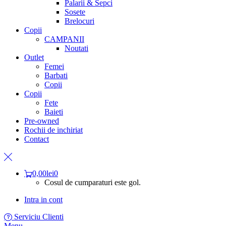
Palarii & Sepci
Sosete
Brelocuri
Copii
CAMPANII
Noutati
Outlet
Femei
Barbati
Copii
Copii
Fete
Baieti
Pre-owned
Rochii de inchiriat
Contact
0,00
lei
0
Cosul de cumparaturi este gol.
Intra in cont
Serviciu Clienti
Menu