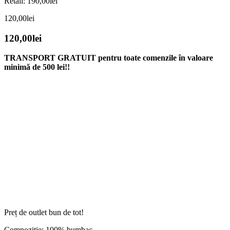
Retail:
190,00
lei
120,00
lei
120,00
lei
TRANSPORT GRATUIT pentru toate comenzile în valoare
minimă de 500 lei!!
Preț de outlet bun de tot!
Compozitie: 100% bumbac