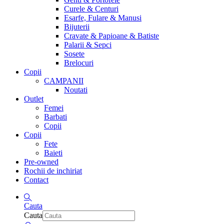
Curele & Centuri
Esarfe, Fulare & Manusi
Bijuterii
Cravate & Papioane & Batiste
Palarii & Sepci
Sosete
Brelocuri
Copii
CAMPANII
Noutati
Outlet
Femei
Barbati
Copii
Copii
Fete
Baieti
Pre-owned
Rochii de inchiriat
Contact
Cauta
Cauta