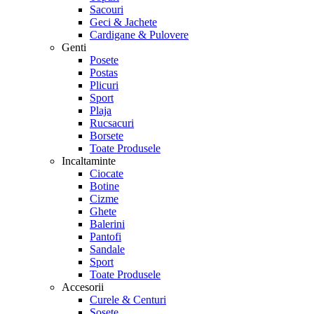
Sacouri
Geci & Jachete
Cardigane & Pulovere
Genti
Posete
Postas
Plicuri
Sport
Plaja
Rucsacuri
Borsete
Toate Produsele
Incaltaminte
Ciocate
Botine
Cizme
Ghete
Balerini
Pantofi
Sandale
Sport
Toate Produsele
Accesorii
Curele & Centuri
Sosete