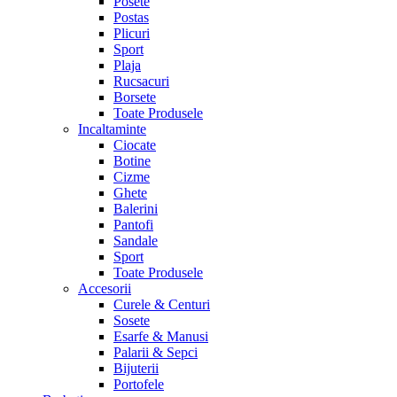
Posete
Postas
Plicuri
Sport
Plaja
Rucsacuri
Borsete
Toate Produsele
Incaltaminte
Ciocate
Botine
Cizme
Ghete
Balerini
Pantofi
Sandale
Sport
Toate Produsele
Accesorii
Curele & Centuri
Sosete
Esarfe & Manusi
Palarii & Sepci
Bijuterii
Portofele