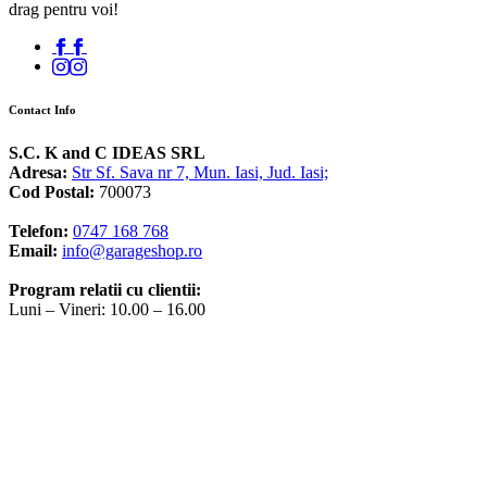
drag pentru voi!
Contact Info
S.C. K and C IDEAS SRL
Adresa:
Str Sf. Sava nr 7, Mun. Iasi, Jud. Iasi;
Cod Postal:
700073
Telefon:
0747 168 768
Email:
info@garageshop.ro
Program relatii cu clientii:
Luni – Vineri: 10.00 – 16.00